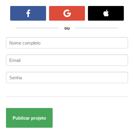
ActiveCollab
ActiveX
ActiveX Data Objects (ADO)
Ada
ou
Adianti Framework
ADK
Administração
Administração Acadêmica
Administração de Artistas e Repertórios
Administração de Banco de Dados
Administração de Redes
Administração PostgreSQL
Administrador de Sistemas
ADO.NET
ADO.NET Entity Framework
Publicar projeto
Adobe After Effects
Adobe AIR