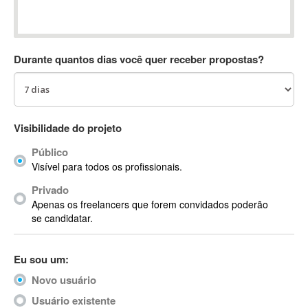
Absynth
AC Drives
AC3
Durante quantos dias você quer receber propostas?
ACARS
AccountMate
ACDSee
ACID Pro
Visibilidade do projeto
ACPI
Público
Acrobat
Visível para todos os profissionais.
Acrobat X
Privado
Acronis
Apenas os freelancers que forem convidados poderão
ACT
se candidatar.
Actian
Actimize
Eu sou um:
ActionScript
Novo usuário
ActionScript 3
Active Directory
Usuário existente