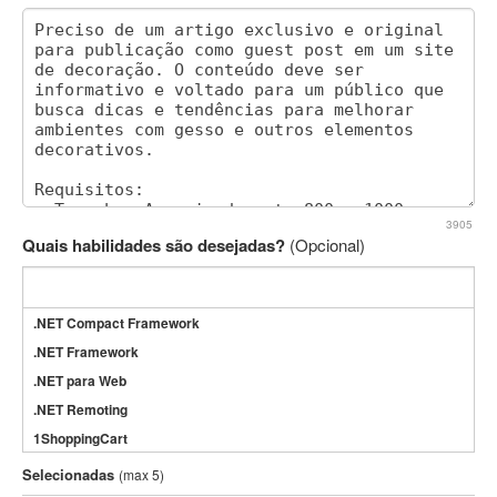
3905
Quais habilidades são desejadas?
(Opcional)
.NET Compact Framework
.NET Framework
.NET para Web
.NET Remoting
1ShoppingCart
3DS Max
Selecionadas
(max 5)
3GSM