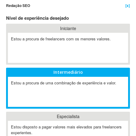
Redação SEO
[x]
4D Dimension
802.11
Nível de experiência desejado
A&P
Iniciante
A-GPS
Estou a procura de freelancers com os menores valores.
A2Billing
AAUS Scientific Diver
Ab Initio
ABAP
Abaqus
Intermediário
ABBYY FineReader
Estou a procura de uma combinação de experiência e valor.
ABIS
AbleCommerce
Ableton
Ableton Live
Especialista
Ableton Push
Abstract
Estou disposto a pagar valores mais elevados para freelancers
experientes.
Abstract Window Toolkit (AWT)