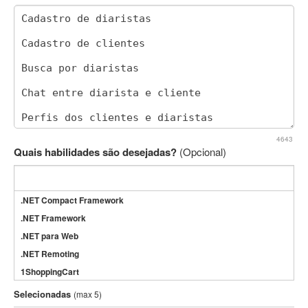
4643
Quais habilidades são desejadas?
(Opcional)
.NET Compact Framework
.NET Framework
.NET para Web
.NET Remoting
1ShoppingCart
3DS Max
Selecionadas
(max 5)
3GSM