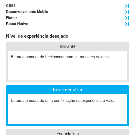
CSS3
[x]
4D Dimension
Desenvolvimento Mobile
[x]
802.11
Flutter
[x]
A&P
React Native
[x]
A-GPS
Nível de experiência desejado
A2Billing
Iniciante
AAUS Scientific Diver
Ab Initio
Estou a procura de freelancers com os menores valores.
ABAP
Abaqus
ABBYY FineReader
ABIS
Intermediário
AbleCommerce
Estou a procura de uma combinação de experiência e valor.
Ableton
Ableton Live
Ableton Push
Abstract
Abstract Window Toolkit (AWT)
Especialista