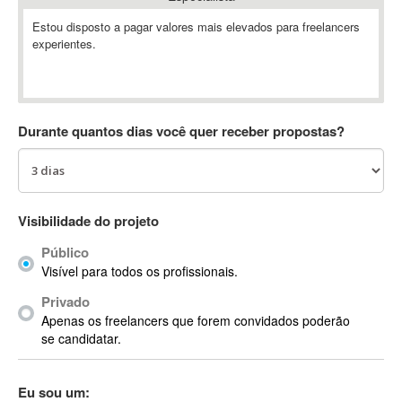
Absynth
Estou disposto a pagar valores mais elevados para freelancers
AC Drives
experientes.
AC3
ACARS
AccountMate
Durante quantos dias você quer receber propostas?
ACDSee
ACID Pro
ACPI
Acrobat
Visibilidade do projeto
Acrobat X
Acronis
Público
Visível para todos os profissionais.
ACT
Actian
Privado
Apenas os freelancers que forem convidados poderão
Actimize
se candidatar.
ActionScript
ActionScript 3
Eu sou um:
Active Directory