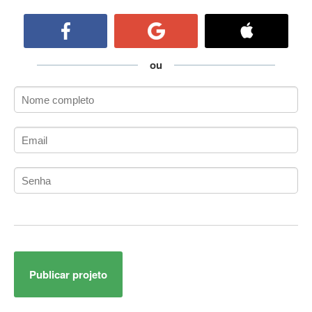
ActiveCollab
ActiveX
ActiveX Data Objects (ADO)
Ada
ou
Adianti Framework
ADK
Administração
Administração Acadêmica
Administração de Artistas e Repertórios
Administração de Banco de Dados
Administração de Redes
Administração PostgreSQL
Administrador de Sistemas
ADO.NET
ADO.NET Entity Framework
Publicar projeto
Adobe After Effects
Adobe AIR