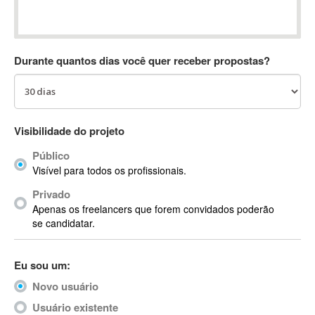
Absynth
AC Drives
AC3
Durante quantos dias você quer receber propostas?
ACARS
AccountMate
ACDSee
ACID Pro
Visibilidade do projeto
ACPI
Público
Acrobat
Visível para todos os profissionais.
Acrobat X
Privado
Acronis
Apenas os freelancers que forem convidados poderão
ACT
se candidatar.
Actian
Actimize
Eu sou um:
ActionScript
Novo usuário
ActionScript 3
Active Directory
Usuário existente