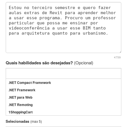
4759
Quais habilidades são desejadas?
(Opcional)
.NET Compact Framework
.NET Framework
.NET para Web
.NET Remoting
1ShoppingCart
3DS Max
Selecionadas
(max 5)
3GSM