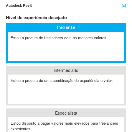
Autodesk Revit
[x]
4D Dimension
802.11
Nível de experiência desejado
A&P
Iniciante
A-GPS
Estou a procura de freelancers com os menores valores.
A2Billing
AAUS Scientific Diver
Ab Initio
ABAP
Abaqus
Intermediário
ABBYY FineReader
Estou a procura de uma combinação de experiência e valor.
ABIS
AbleCommerce
Ableton
Ableton Live
Especialista
Ableton Push
Abstract
Estou disposto a pagar valores mais elevados para freelancers
experientes.
Abstract Window Toolkit (AWT)