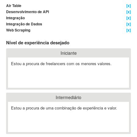
Air Table
[x]
4D Dimension
Desenvolvimento de API
[x]
802.11
Integração
[x]
A&P
Integração de Dados
[x]
Web Scraping
[x]
A-GPS
A2Billing
Nível de experiência desejado
AAUS Scientific Diver
Iniciante
Ab Initio
ABAP
Estou a procura de freelancers com os menores valores.
Abaqus
ABBYY FineReader
ABIS
AbleCommerce
Intermediário
Ableton
Estou a procura de uma combinação de experiência e valor.
Ableton Live
Ableton Push
Abstract
Abstract Window Toolkit (AWT)