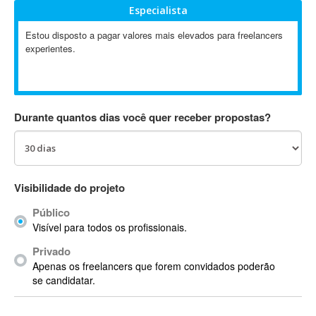
Especialista
Absynth
AC Drives
Estou disposto a pagar valores mais elevados para freelancers
experientes.
AC3
ACARS
AccountMate
ACDSee
Durante quantos dias você quer receber propostas?
ACID Pro
ACPI
Acrobat
Acrobat X
Visibilidade do projeto
Acronis
Público
ACT
Visível para todos os profissionais.
Actian
Privado
Actimize
Apenas os freelancers que forem convidados poderão
ActionScript
se candidatar.
ActionScript 3
Active Directory