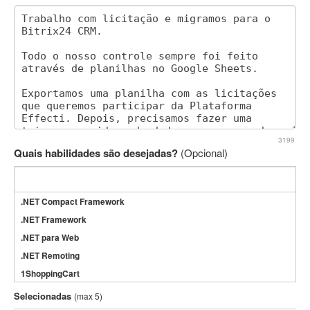
3199
Quais habilidades são desejadas?
(Opcional)
.NET Compact Framework
.NET Framework
.NET para Web
.NET Remoting
1ShoppingCart
3DS Max
Selecionadas
(max 5)
3GSM