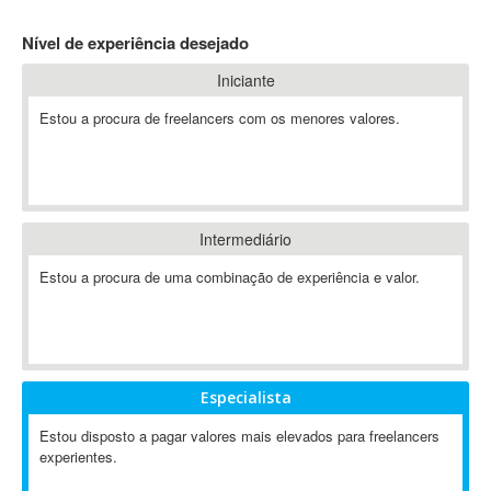
4D Dimension
Nível de experiência desejado
802.11
Iniciante
A&P
A-GPS
Estou a procura de freelancers com os menores valores.
A2Billing
AAUS Scientific Diver
Ab Initio
ABAP
Intermediário
Abaqus
Estou a procura de uma combinação de experiência e valor.
ABBYY FineReader
ABIS
AbleCommerce
Ableton
Especialista
Ableton Live
Ableton Push
Estou disposto a pagar valores mais elevados para freelancers
Abstract
experientes.
Abstract Window Toolkit (AWT)