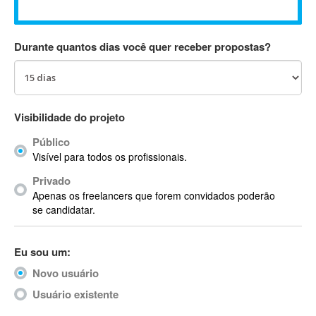
Absynth
AC Drives
Durante quantos dias você quer receber propostas?
AC3
ACARS
AccountMate
ACDSee
Visibilidade do projeto
ACID Pro
Público
ACPI
Visível para todos os profissionais.
Acrobat
Acrobat X
Privado
Apenas os freelancers que forem convidados poderão
Acronis
se candidatar.
ACT
Actian
Eu sou um:
Actimize
ActionScript
Novo usuário
ActionScript 3
Usuário existente
Active Directory