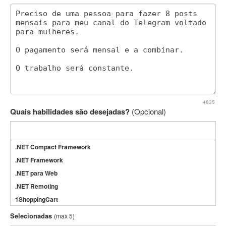
4835
Quais habilidades são desejadas?
(Opcional)
.NET Compact Framework
.NET Framework
.NET para Web
.NET Remoting
1ShoppingCart
3DS Max
Selecionadas
(max 5)
3GSM