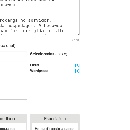
3570
pcional)
Selecionadas
(max 5)
Linux
[x]
Wordpress
[x]
mediário
Especialista
rocura de
Estou disposto a pagar