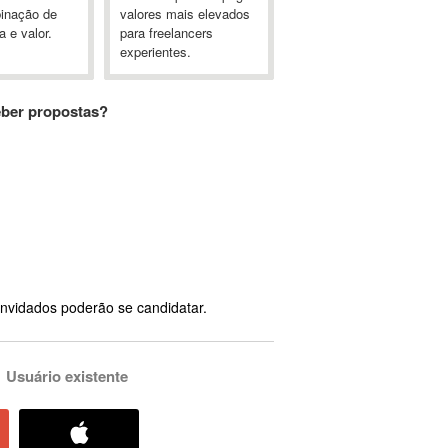
inação de
valores mais elevados
a e valor.
para freelancers
experientes.
eber propostas?
nvidados poderão se candidatar.
Usuário existente