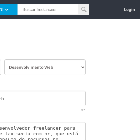
Login
rs
37