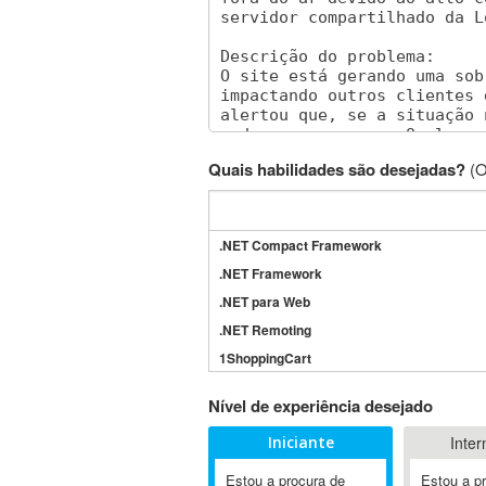
Quais habilidades são desejadas?
(O
.NET Compact Framework
.NET Framework
.NET para Web
.NET Remoting
1ShoppingCart
3DS Max
Nível de experiência desejado
3GSM
Iniciante
Inter
4D Dimension
802.11
Estou a procura de
Estou a p