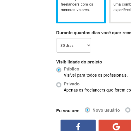
A&P
freelancers com os
uma comb
menores valores.
experiênci
A-GPS
A2Billing
AAUS Scientific Diver
Durante quantos dias você quer rec
Ab Initio
ABAP
Abaqus
ABBYY FineReader
Visibilidade do projeto
ABIS
Público
AbleCommerce
Visível para todos os profissionais.
Ableton
Privado
Ableton Live
Apenas os freelancers que forem co
Ableton Push
Abstract
Novo usuário
Eu sou um:
Abstract Window Toolkit (AWT)
Absynth
AC Drives