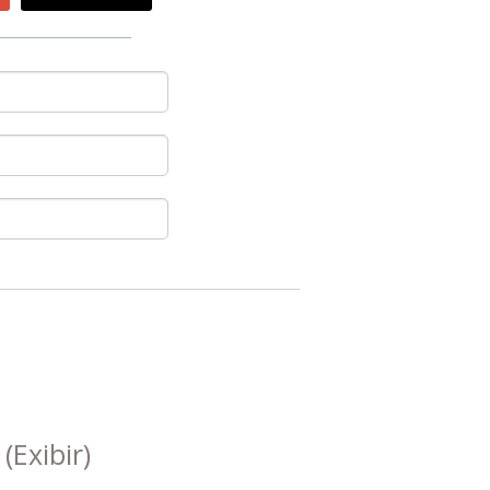
s
(Exibir)