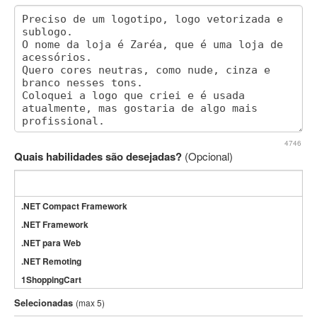
4746
Quais habilidades são desejadas?
(Opcional)
.NET Compact Framework
.NET Framework
.NET para Web
.NET Remoting
1ShoppingCart
3DS Max
Selecionadas
(max 5)
3GSM