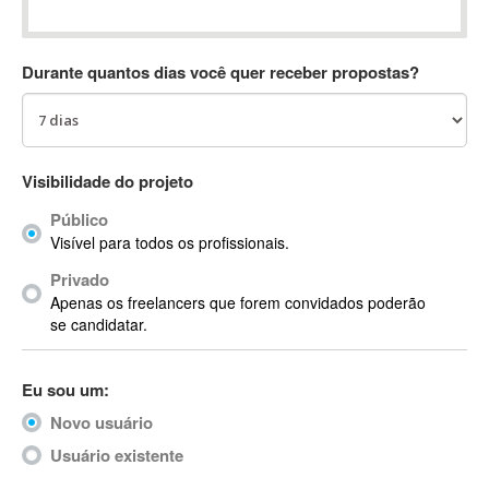
Absynth
AC Drives
Durante quantos dias você quer receber propostas?
AC3
ACARS
AccountMate
ACDSee
Visibilidade do projeto
ACID Pro
Público
ACPI
Visível para todos os profissionais.
Acrobat
Acrobat X
Privado
Apenas os freelancers que forem convidados poderão
Acronis
se candidatar.
ACT
Actian
Eu sou um:
Actimize
ActionScript
Novo usuário
ActionScript 3
Usuário existente
Active Directory