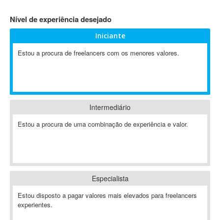
4D Dimension
Nível de experiência desejado
802.11
Iniciante
A&P
A-GPS
Estou a procura de freelancers com os menores valores.
A2Billing
AAUS Scientific Diver
Ab Initio
ABAP
Intermediário
Abaqus
Estou a procura de uma combinação de experiência e valor.
ABBYY FineReader
ABIS
AbleCommerce
Ableton
Especialista
Ableton Live
Ableton Push
Estou disposto a pagar valores mais elevados para freelancers
Abstract
experientes.
Abstract Window Toolkit (AWT)