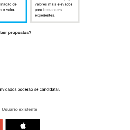
inação de
valores mais elevados
a e valor.
para freelancers
experientes.
eber propostas?
nvidados poderão se candidatar.
Usuário existente