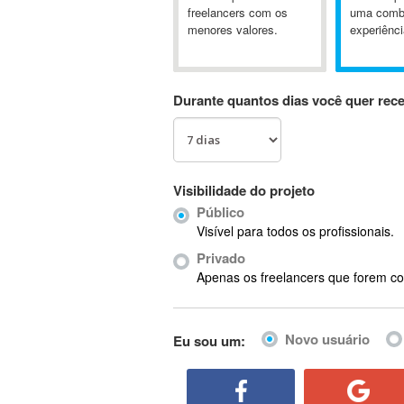
A&P
freelancers com os
uma comb
menores valores.
experiênci
A-GPS
A2Billing
AAUS Scientific Diver
Durante quantos dias você quer rec
Ab Initio
ABAP
Abaqus
ABBYY FineReader
Visibilidade do projeto
ABIS
Público
AbleCommerce
Visível para todos os profissionais.
Ableton
Privado
Ableton Live
Apenas os freelancers que forem co
Ableton Push
Abstract
Novo usuário
Eu sou um:
Abstract Window Toolkit (AWT)
Absynth
AC Drives