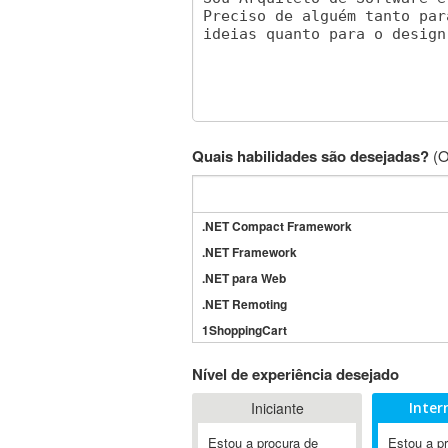
Quais habilidades são desejadas?
(O
.NET Compact Framework
.NET Framework
.NET para Web
.NET Remoting
1ShoppingCart
3DS Max
Nível de experiência desejado
3GSM
Iniciante
Inter
4D Dimension
802.11
Estou a procura de
Estou a p