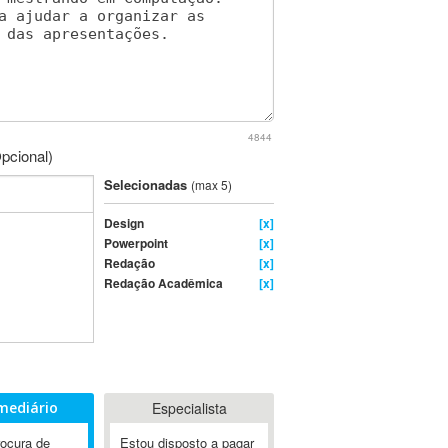
4844
pcional)
Selecionadas
(max 5)
Design
[x]
Powerpoint
[x]
Redação
[x]
Redação Acadêmica
[x]
mediário
Especialista
rocura de
Estou disposto a pagar