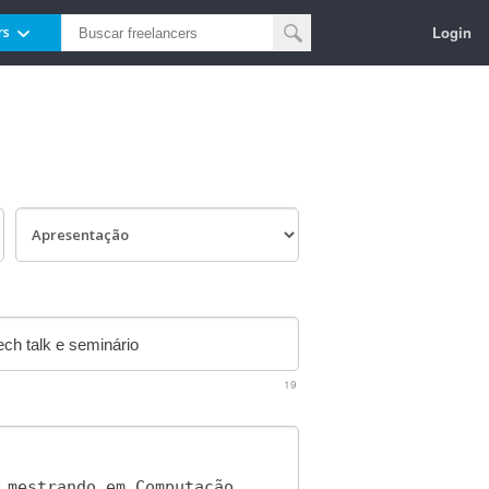
Login
rs
19