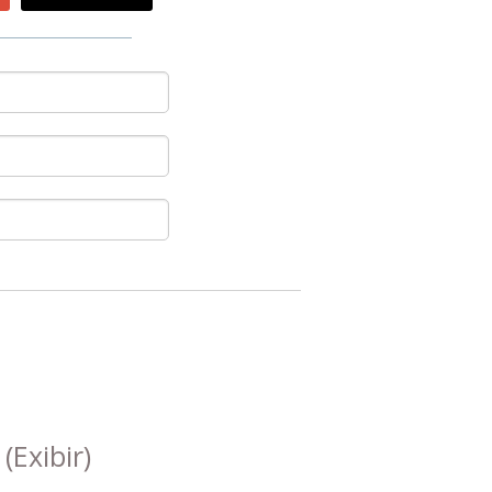
s
(Exibir)