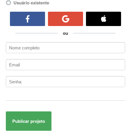
Usuário existente
ActiveCollab
ActiveX
ActiveX Data Objects (ADO)
Ada
ou
Adianti Framework
ADK
Administração
Administração Acadêmica
Administração de Artistas e Repertórios
Administração de Banco de Dados
Administração de Redes
Administração PostgreSQL
Administrador de Sistemas
ADO.NET
ADO.NET Entity Framework
Adobe After Effects
Publicar projeto
Adobe AIR