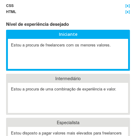
CSS
[x]
4D Dimension
HTML
[x]
802.11
Nível de experiência desejado
A&P
A-GPS
Iniciante
A2Billing
Estou a procura de freelancers com os menores valores.
AAUS Scientific Diver
Ab Initio
ABAP
Abaqus
Intermediário
ABBYY FineReader
ABIS
Estou a procura de uma combinação de experiência e valor.
AbleCommerce
Ableton
Ableton Live
Ableton Push
Especialista
Abstract
Estou disposto a pagar valores mais elevados para freelancers
Abstract Window Toolkit (AWT)