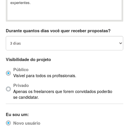
experientes.
Absynth
AC Drives
AC3
ACARS
Durante quantos dias você quer receber propostas?
AccountMate
ACDSee
ACID Pro
ACPI
Visibilidade do projeto
Acrobat
Público
Acrobat X
Visível para todos os profissionais.
Acronis
Privado
ACT
Apenas os freelancers que forem convidados poderão
Actian
se candidatar.
Actimize
ActionScript
Eu sou um:
ActionScript 3
Novo usuário
Active Directory