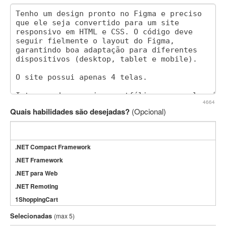
4664
Quais habilidades são desejadas?
(Opcional)
.NET Compact Framework
.NET Framework
.NET para Web
.NET Remoting
1ShoppingCart
3DS Max
Selecionadas
(max 5)
3GSM