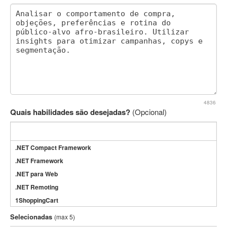
4836
Quais habilidades são desejadas?
(Opcional)
.NET Compact Framework
.NET Framework
.NET para Web
.NET Remoting
1ShoppingCart
3DS Max
Selecionadas
(max 5)
3GSM