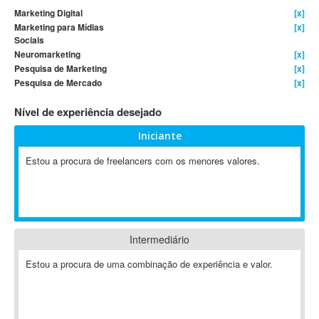
Marketing Digital
[x]
4D Dimension
Marketing para Mídias
[x]
802.11
Sociais
Neuromarketing
[x]
A&P
Pesquisa de Marketing
[x]
A-GPS
Pesquisa de Mercado
[x]
A2Billing
Nível de experiência desejado
AAUS Scientific Diver
Ab Initio
Iniciante
ABAP
Estou a procura de freelancers com os menores valores.
Abaqus
ABBYY FineReader
ABIS
AbleCommerce
Intermediário
Ableton
Ableton Live
Estou a procura de uma combinação de experiência e valor.
Ableton Push
Abstract
Abstract Window Toolkit (AWT)