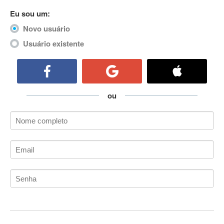
ActiveCollab
Eu sou um:
ActiveX
Novo usuário
ActiveX Data Objects (ADO)
Usuário existente
Ada
Adianti Framework
ADK
Administração
ou
Administração Acadêmica
Administração de Artistas e Repertórios
Administração de Banco de Dados
Administração de Redes
Administração PostgreSQL
Administrador de Sistemas
ADO.NET
ADO.NET Entity Framework
Adobe After Effects
Adobe AIR