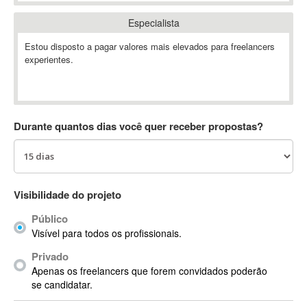
Absynth
Especialista
AC Drives
Estou disposto a pagar valores mais elevados para freelancers
AC3
experientes.
ACARS
AccountMate
ACDSee
ACID Pro
Durante quantos dias você quer receber propostas?
ACPI
Acrobat
Acrobat X
Acronis
Visibilidade do projeto
ACT
Público
Actian
Visível para todos os profissionais.
Actimize
Privado
ActionScript
Apenas os freelancers que forem convidados poderão
ActionScript 3
se candidatar.
Active Directory