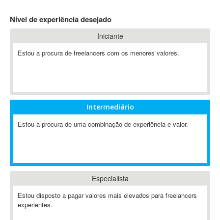
4D Dimension
Nível de experiência desejado
802.11
Iniciante
A&P
A-GPS
Estou a procura de freelancers com os menores valores.
A2Billing
AAUS Scientific Diver
Ab Initio
ABAP
Intermediário
Abaqus
Estou a procura de uma combinação de experiência e valor.
ABBYY FineReader
ABIS
AbleCommerce
Ableton
Especialista
Ableton Live
Ableton Push
Estou disposto a pagar valores mais elevados para freelancers
Abstract
experientes.
Abstract Window Toolkit (AWT)