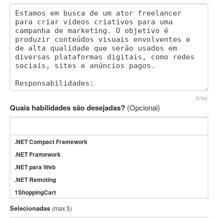
3700
Quais habilidades são desejadas?
(Opcional)
.NET Compact Framework
.NET Framework
.NET para Web
.NET Remoting
1ShoppingCart
3DS Max
Selecionadas
(max 5)
3GSM