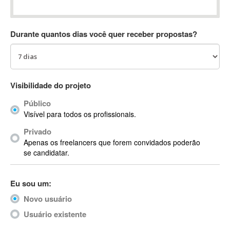
Absynth
AC Drives
Durante quantos dias você quer receber propostas?
AC3
ACARS
AccountMate
ACDSee
Visibilidade do projeto
ACID Pro
Público
ACPI
Visível para todos os profissionais.
Acrobat
Acrobat X
Privado
Apenas os freelancers que forem convidados poderão
Acronis
se candidatar.
ACT
Actian
Eu sou um:
Actimize
ActionScript
Novo usuário
ActionScript 3
Usuário existente
Active Directory