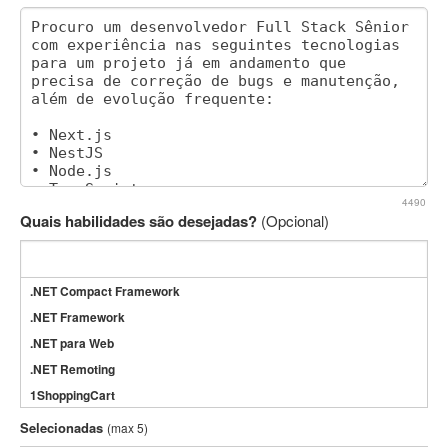
4490
Quais habilidades são desejadas?
(Opcional)
.NET Compact Framework
.NET Framework
.NET para Web
.NET Remoting
1ShoppingCart
3DS Max
Selecionadas
(max 5)
3GSM