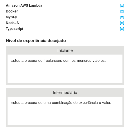
Amazon AWS Lambda
[x]
4D Dimension
Docker
[x]
802.11
MySQL
[x]
A&P
NodeJS
[x]
Typescript
[x]
A-GPS
A2Billing
Nível de experiência desejado
AAUS Scientific Diver
Iniciante
Ab Initio
ABAP
Estou a procura de freelancers com os menores valores.
Abaqus
ABBYY FineReader
ABIS
AbleCommerce
Intermediário
Ableton
Estou a procura de uma combinação de experiência e valor.
Ableton Live
Ableton Push
Abstract
Abstract Window Toolkit (AWT)