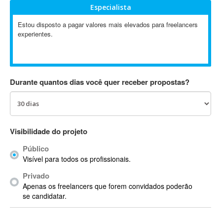
Especialista
Absynth
AC Drives
Estou disposto a pagar valores mais elevados para freelancers
experientes.
AC3
ACARS
AccountMate
ACDSee
Durante quantos dias você quer receber propostas?
ACID Pro
ACPI
Acrobat
Acrobat X
Visibilidade do projeto
Acronis
Público
ACT
Visível para todos os profissionais.
Actian
Privado
Actimize
Apenas os freelancers que forem convidados poderão
ActionScript
se candidatar.
ActionScript 3
Active Directory