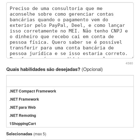
4580
Quais habilidades são desejadas?
(Opcional)
.NET Compact Framework
.NET Framework
.NET para Web
.NET Remoting
1ShoppingCart
3DS Max
Selecionadas
(max 5)
3GSM