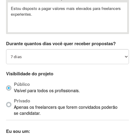
Absynth
Estou disposto a pagar valores mais elevados para freelancers
AC Drives
experientes.
AC3
ACARS
AccountMate
Durante quantos dias você quer receber propostas?
ACDSee
ACID Pro
ACPI
Acrobat
Visibilidade do projeto
Acrobat X
Público
Acronis
Visível para todos os profissionais.
ACT
Actian
Privado
Apenas os freelancers que forem convidados poderão
Actimize
se candidatar.
ActionScript
ActionScript 3
Eu sou um:
Active Directory