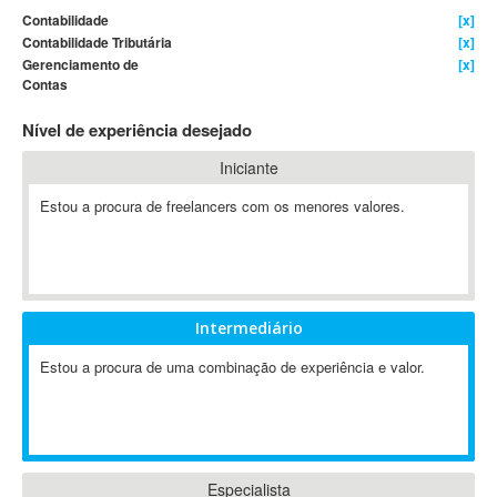
Contabilidade
[x]
4D Dimension
Contabilidade Tributária
[x]
802.11
Gerenciamento de
[x]
Contas
A&P
A-GPS
Nível de experiência desejado
A2Billing
Iniciante
AAUS Scientific Diver
Ab Initio
Estou a procura de freelancers com os menores valores.
ABAP
Abaqus
ABBYY FineReader
ABIS
Intermediário
AbleCommerce
Estou a procura de uma combinação de experiência e valor.
Ableton
Ableton Live
Ableton Push
Abstract
Especialista
Abstract Window Toolkit (AWT)