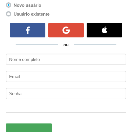
ActiveCollab
Novo usuário
ActiveX
Usuário existente
ActiveX Data Objects (ADO)
Ada
Adianti Framework
ADK
ou
Administração
Administração Acadêmica
Administração de Artistas e Repertórios
Administração de Banco de Dados
Administração de Redes
Administração PostgreSQL
Administrador de Sistemas
ADO.NET
ADO.NET Entity Framework
Adobe After Effects
Adobe AIR