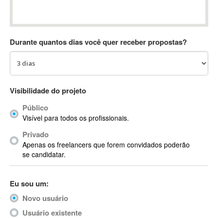
Absynth
AC Drives
AC3
Durante quantos dias você quer receber propostas?
ACARS
AccountMate
ACDSee
ACID Pro
Visibilidade do projeto
ACPI
Público
Acrobat
Visível para todos os profissionais.
Acrobat X
Privado
Acronis
Apenas os freelancers que forem convidados poderão
ACT
se candidatar.
Actian
Actimize
Eu sou um:
ActionScript
Novo usuário
ActionScript 3
Active Directory
Usuário existente