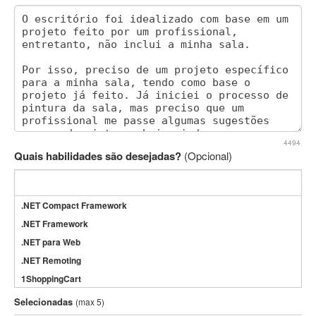
4494
Quais habilidades são desejadas?
(Opcional)
.NET Compact Framework
.NET Framework
.NET para Web
.NET Remoting
1ShoppingCart
3DS Max
Selecionadas
(max 5)
3GSM