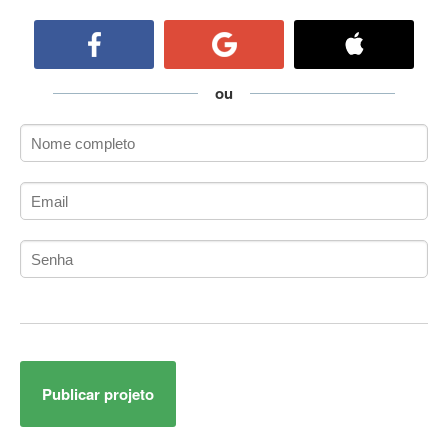
ActiveCollab
ActiveX
ActiveX Data Objects (ADO)
Ada
ou
Adianti Framework
ADK
Administração
Administração Acadêmica
Administração de Artistas e Repertórios
Administração de Banco de Dados
Administração de Redes
Administração PostgreSQL
Administrador de Sistemas
ADO.NET
ADO.NET Entity Framework
Publicar projeto
Adobe After Effects
Adobe AIR