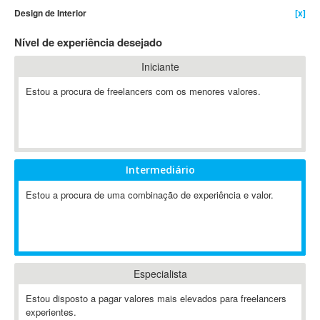
Design de Interior
[x]
4D Dimension
802.11
Nível de experiência desejado
A&P
Iniciante
A-GPS
Estou a procura de freelancers com os menores valores.
A2Billing
AAUS Scientific Diver
Ab Initio
ABAP
Abaqus
Intermediário
ABBYY FineReader
Estou a procura de uma combinação de experiência e valor.
ABIS
AbleCommerce
Ableton
Ableton Live
Especialista
Ableton Push
Abstract
Estou disposto a pagar valores mais elevados para freelancers
experientes.
Abstract Window Toolkit (AWT)