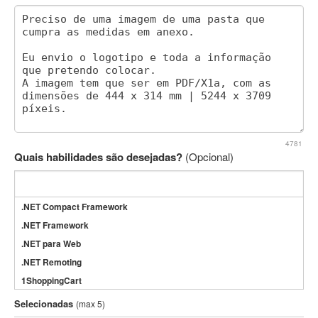
4781
Quais habilidades são desejadas?
(Opcional)
.NET Compact Framework
.NET Framework
.NET para Web
.NET Remoting
1ShoppingCart
3DS Max
Selecionadas
(max 5)
3GSM