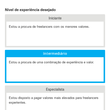
4D Dimension
Nível de experiência desejado
802.11
Iniciante
A&P
A-GPS
Estou a procura de freelancers com os menores valores.
A2Billing
AAUS Scientific Diver
Ab Initio
ABAP
Intermediário
Abaqus
Estou a procura de uma combinação de experiência e valor.
ABBYY FineReader
ABIS
AbleCommerce
Ableton
Especialista
Ableton Live
Ableton Push
Estou disposto a pagar valores mais elevados para freelancers
Abstract
experientes.
Abstract Window Toolkit (AWT)