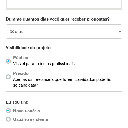
Absynth
AC Drives
Durante quantos dias você quer receber propostas?
AC3
ACARS
AccountMate
ACDSee
Visibilidade do projeto
ACID Pro
Público
ACPI
Visível para todos os profissionais.
Acrobat
Acrobat X
Privado
Apenas os freelancers que forem convidados poderão
Acronis
se candidatar.
ACT
Actian
Eu sou um:
Actimize
ActionScript
Novo usuário
ActionScript 3
Usuário existente
Active Directory