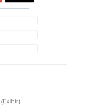
s
(Exibir)