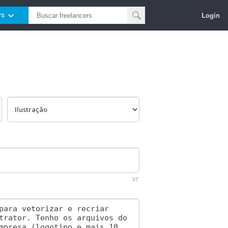
Login
rs
37