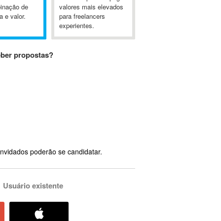
inação de
valores mais elevados
a e valor.
para freelancers
experientes.
eber propostas?
nvidados poderão se candidatar.
Usuário existente