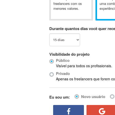
A&P
freelancers com os
uma comb
menores valores.
experiênci
A-GPS
A2Billing
AAUS Scientific Diver
Durante quantos dias você quer rec
Ab Initio
ABAP
Abaqus
ABBYY FineReader
Visibilidade do projeto
ABIS
Público
AbleCommerce
Visível para todos os profissionais.
Ableton
Privado
Ableton Live
Apenas os freelancers que forem co
Ableton Push
Abstract
Novo usuário
Eu sou um:
Abstract Window Toolkit (AWT)
Absynth
AC Drives