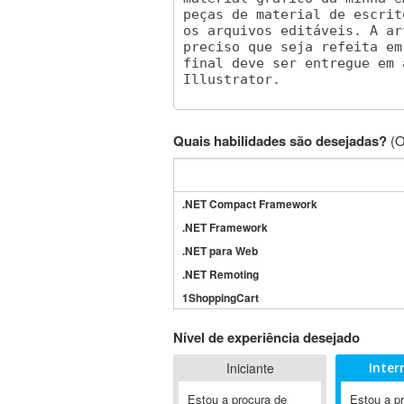
Quais habilidades são desejadas?
(O
.NET Compact Framework
.NET Framework
.NET para Web
.NET Remoting
1ShoppingCart
3DS Max
Nível de experiência desejado
3GSM
Iniciante
Inter
4D Dimension
802.11
Estou a procura de
Estou a p