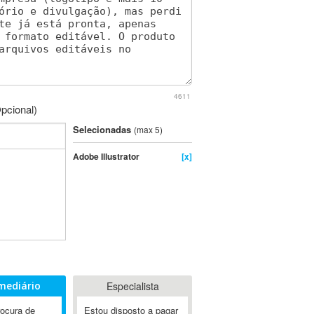
4611
pcional)
Selecionadas
(max 5)
Adobe Illustrator
[x]
mediário
Especialista
rocura de
Estou disposto a pagar