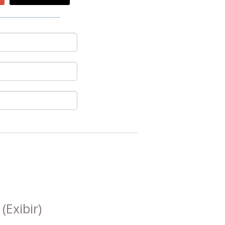
s
(Exibir)