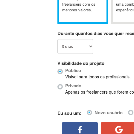
A&P
freelancers com os
uma comb
menores valores.
experiênci
A-GPS
A2Billing
AAUS Scientific Diver
Durante quantos dias você quer rec
Ab Initio
ABAP
Abaqus
ABBYY FineReader
Visibilidade do projeto
ABIS
Público
AbleCommerce
Visível para todos os profissionais.
Ableton
Privado
Ableton Live
Apenas os freelancers que forem co
Ableton Push
Abstract
Novo usuário
Eu sou um:
Abstract Window Toolkit (AWT)
Absynth
AC Drives