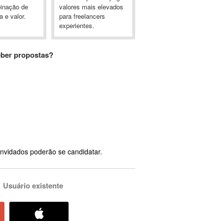
inação de
valores mais elevados
a e valor.
para freelancers
experientes.
eber propostas?
nvidados poderão se candidatar.
Usuário existente