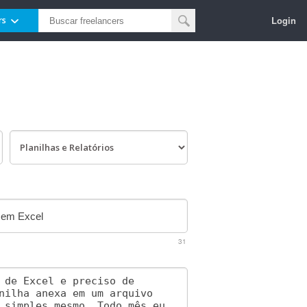
Login
rs
31