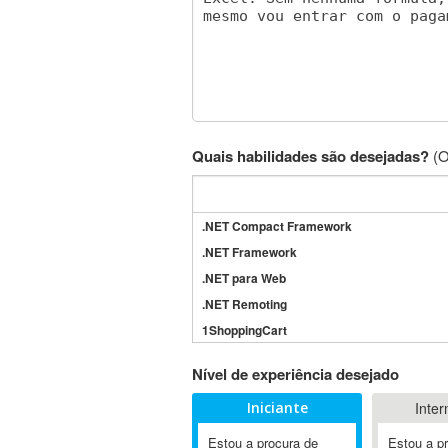
Quais habilidades são desejadas?
(O
.NET Compact Framework
.NET Framework
.NET para Web
.NET Remoting
1ShoppingCart
3DS Max
Nível de experiência desejado
3GSM
Iniciante
Inter
4D Dimension
802.11
Estou a procura de
Estou a p