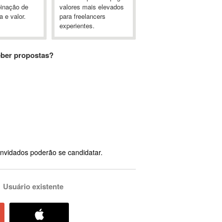
inação de
valores mais elevados
a e valor.
para freelancers
experientes.
eber propostas?
nvidados poderão se candidatar.
Usuário existente