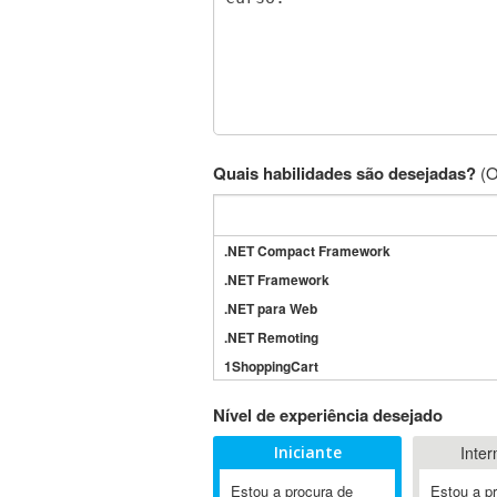
Quais habilidades são desejadas?
(O
.NET Compact Framework
.NET Framework
.NET para Web
.NET Remoting
1ShoppingCart
3DS Max
Nível de experiência desejado
3GSM
Iniciante
Inter
4D Dimension
802.11
Estou a procura de
Estou a p