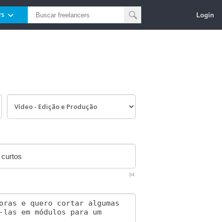
Login
rs
34