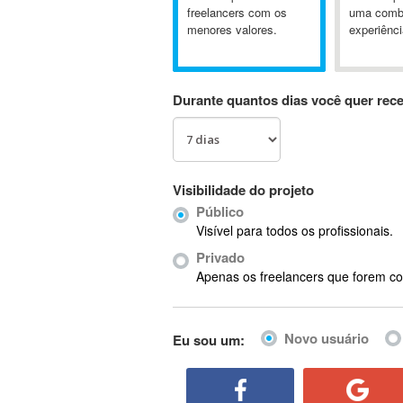
A&P
freelancers com os
uma comb
menores valores.
experiênci
A-GPS
A2Billing
AAUS Scientific Diver
Durante quantos dias você quer rec
Ab Initio
ABAP
Abaqus
ABBYY FineReader
Visibilidade do projeto
ABIS
Público
AbleCommerce
Visível para todos os profissionais.
Ableton
Privado
Ableton Live
Apenas os freelancers que forem co
Ableton Push
Abstract
Novo usuário
Eu sou um:
Abstract Window Toolkit (AWT)
Absynth
AC Drives