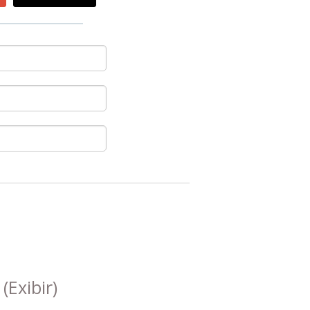
s
(Exibir)