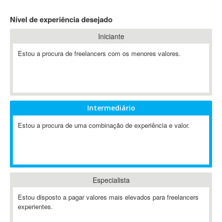
4D Dimension
Nível de experiência desejado
802.11
Iniciante
A&P
A-GPS
Estou a procura de freelancers com os menores valores.
A2Billing
AAUS Scientific Diver
Ab Initio
ABAP
Intermediário
Abaqus
Estou a procura de uma combinação de experiência e valor.
ABBYY FineReader
ABIS
AbleCommerce
Ableton
Especialista
Ableton Live
Ableton Push
Estou disposto a pagar valores mais elevados para freelancers
Abstract
experientes.
Abstract Window Toolkit (AWT)