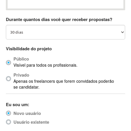
Absynth
AC Drives
Durante quantos dias você quer receber propostas?
AC3
ACARS
AccountMate
ACDSee
Visibilidade do projeto
ACID Pro
Público
ACPI
Visível para todos os profissionais.
Acrobat
Acrobat X
Privado
Apenas os freelancers que forem convidados poderão
Acronis
se candidatar.
ACT
Actian
Eu sou um:
Actimize
ActionScript
Novo usuário
ActionScript 3
Usuário existente
Active Directory