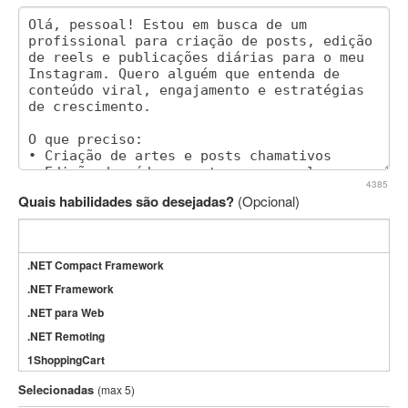
4385
Quais habilidades são desejadas?
(Opcional)
.NET Compact Framework
.NET Framework
.NET para Web
.NET Remoting
1ShoppingCart
3DS Max
Selecionadas
(max 5)
3GSM