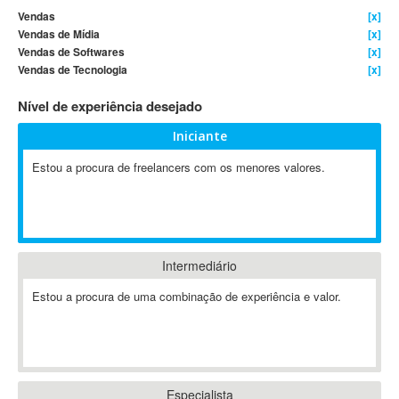
Vendas
[x]
4D Dimension
Vendas de Mídia
[x]
802.11
Vendas de Softwares
[x]
A&P
Vendas de Tecnologia
[x]
A-GPS
Nível de experiência desejado
A2Billing
Iniciante
AAUS Scientific Diver
Ab Initio
Estou a procura de freelancers com os menores valores.
ABAP
Abaqus
ABBYY FineReader
ABIS
Intermediário
AbleCommerce
Estou a procura de uma combinação de experiência e valor.
Ableton
Ableton Live
Ableton Push
Abstract
Abstract Window Toolkit (AWT)
Especialista