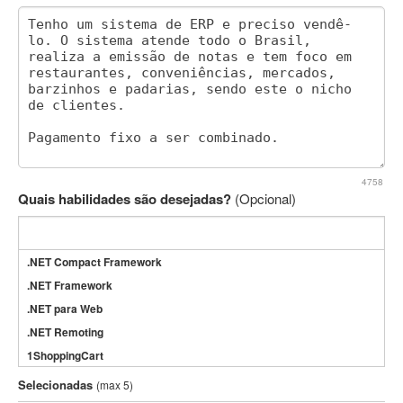
4758
Quais habilidades são desejadas?
(Opcional)
.NET Compact Framework
.NET Framework
.NET para Web
.NET Remoting
1ShoppingCart
3DS Max
Selecionadas
(max 5)
3GSM