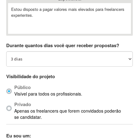
Absynth
Estou disposto a pagar valores mais elevados para freelancers
AC Drives
experientes.
AC3
ACARS
AccountMate
Durante quantos dias você quer receber propostas?
ACDSee
ACID Pro
ACPI
Acrobat
Visibilidade do projeto
Acrobat X
Acronis
Público
Visível para todos os profissionais.
ACT
Actian
Privado
Apenas os freelancers que forem convidados poderão
Actimize
se candidatar.
ActionScript
ActionScript 3
Eu sou um:
Active Directory