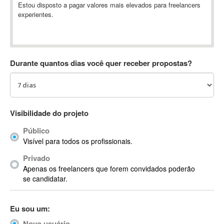
Estou disposto a pagar valores mais elevados para freelancers
Absynth
experientes.
AC Drives
AC3
ACARS
AccountMate
Durante quantos dias você quer receber propostas?
ACDSee
ACID Pro
ACPI
Visibilidade do projeto
Acrobat
Acrobat X
Público
Acronis
Visível para todos os profissionais.
ACT
Privado
Actian
Apenas os freelancers que forem convidados poderão
se candidatar.
Actimize
ActionScript
ActionScript 3
Eu sou um:
Active Directory
Novo usuário