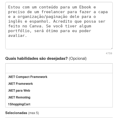
4759
Quais habilidades são desejadas?
(Opcional)
.NET Compact Framework
.NET Framework
.NET para Web
.NET Remoting
1ShoppingCart
3DS Max
Selecionadas
(max 5)
3GSM