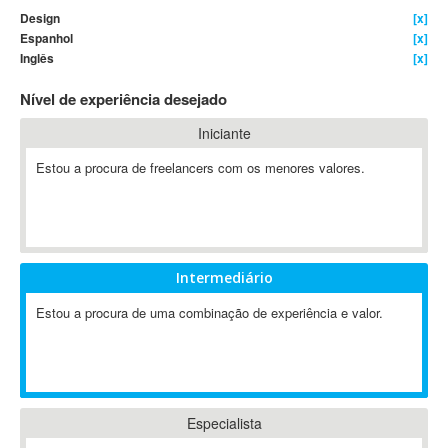
Design
[x]
4D Dimension
Espanhol
[x]
802.11
Inglês
[x]
A&P
Nível de experiência desejado
A-GPS
A2Billing
Iniciante
AAUS Scientific Diver
Estou a procura de freelancers com os menores valores.
Ab Initio
ABAP
Abaqus
ABBYY FineReader
Intermediário
ABIS
AbleCommerce
Estou a procura de uma combinação de experiência e valor.
Ableton
Ableton Live
Ableton Push
Abstract
Especialista
Abstract Window Toolkit (AWT)