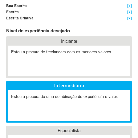
Boa Escrita
[x]
4D Dimension
Escrita
[x]
802.11
Escrita Criativa
[x]
A&P
Nível de experiência desejado
A-GPS
A2Billing
Iniciante
AAUS Scientific Diver
Estou a procura de freelancers com os menores valores.
Ab Initio
ABAP
Abaqus
ABBYY FineReader
Intermediário
ABIS
AbleCommerce
Estou a procura de uma combinação de experiência e valor.
Ableton
Ableton Live
Ableton Push
Abstract
Especialista
Abstract Window Toolkit (AWT)