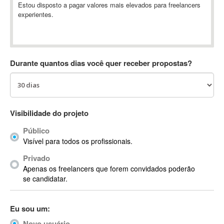
Estou disposto a pagar valores mais elevados para freelancers
Absynth
experientes.
AC Drives
AC3
ACARS
AccountMate
Durante quantos dias você quer receber propostas?
ACDSee
ACID Pro
ACPI
Visibilidade do projeto
Acrobat
Acrobat X
Público
Acronis
Visível para todos os profissionais.
ACT
Privado
Actian
Apenas os freelancers que forem convidados poderão
se candidatar.
Actimize
ActionScript
ActionScript 3
Eu sou um:
Active Directory
Novo usuário