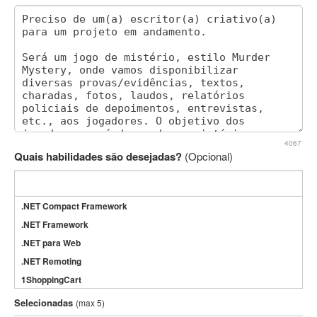
4067
Quais habilidades são desejadas?
(Opcional)
.NET Compact Framework
.NET Framework
.NET para Web
.NET Remoting
1ShoppingCart
3DS Max
Selecionadas
(max 5)
3GSM