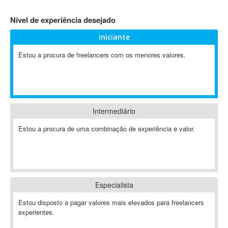
4D Dimension
Nível de experiência desejado
802.11
Iniciante
A&P
A-GPS
Estou a procura de freelancers com os menores valores.
A2Billing
AAUS Scientific Diver
Ab Initio
ABAP
Intermediário
Abaqus
Estou a procura de uma combinação de experiência e valor.
ABBYY FineReader
ABIS
AbleCommerce
Ableton
Especialista
Ableton Live
Ableton Push
Estou disposto a pagar valores mais elevados para freelancers
Abstract
experientes.
Abstract Window Toolkit (AWT)