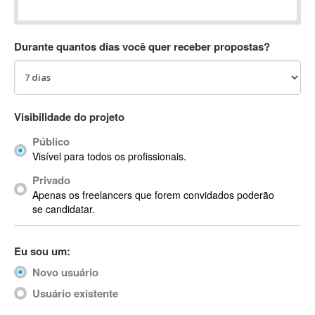
Absynth
AC Drives
Durante quantos dias você quer receber propostas?
AC3
ACARS
AccountMate
ACDSee
Visibilidade do projeto
ACID Pro
Público
ACPI
Visível para todos os profissionais.
Acrobat
Acrobat X
Privado
Apenas os freelancers que forem convidados poderão
Acronis
se candidatar.
ACT
Actian
Eu sou um:
Actimize
ActionScript
Novo usuário
ActionScript 3
Usuário existente
Active Directory