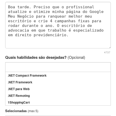
4737
Quais habilidades são desejadas?
(Opcional)
.NET Compact Framework
.NET Framework
.NET para Web
.NET Remoting
1ShoppingCart
3DS Max
Selecionadas
(max 5)
3GSM