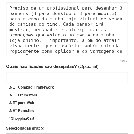
4519
Quais habilidades são desejadas?
(Opcional)
.NET Compact Framework
.NET Framework
.NET para Web
.NET Remoting
1ShoppingCart
3DS Max
Selecionadas
(max 5)
3GSM