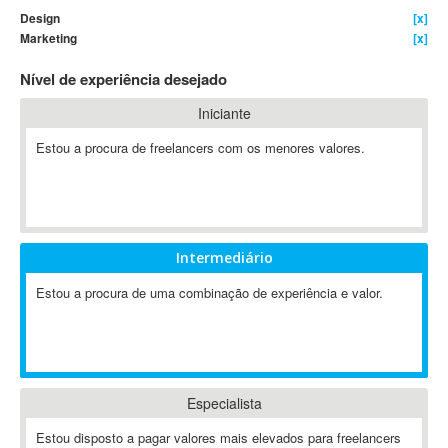
Design
[x]
4D Dimension
Marketing
[x]
802.11
Nível de experiência desejado
A&P
A-GPS
Iniciante
A2Billing
Estou a procura de freelancers com os menores valores.
AAUS Scientific Diver
Ab Initio
ABAP
Abaqus
Intermediário
ABBYY FineReader
ABIS
Estou a procura de uma combinação de experiência e valor.
AbleCommerce
Ableton
Ableton Live
Ableton Push
Especialista
Abstract
Estou disposto a pagar valores mais elevados para freelancers
Abstract Window Toolkit (AWT)