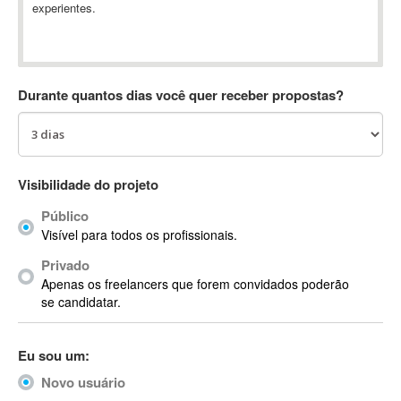
experientes.
Absynth
AC Drives
AC3
ACARS
Durante quantos dias você quer receber propostas?
AccountMate
ACDSee
ACID Pro
ACPI
Visibilidade do projeto
Acrobat
Público
Acrobat X
Visível para todos os profissionais.
Acronis
Privado
ACT
Apenas os freelancers que forem convidados poderão
Actian
se candidatar.
Actimize
ActionScript
Eu sou um:
ActionScript 3
Novo usuário
Active Directory