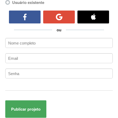
Usuário existente
ActiveCollab
ActiveX
ActiveX Data Objects (ADO)
Ada
ou
Adianti Framework
ADK
Administração
Administração Acadêmica
Administração de Artistas e Repertórios
Administração de Banco de Dados
Administração de Redes
Administração PostgreSQL
Administrador de Sistemas
ADO.NET
ADO.NET Entity Framework
Adobe After Effects
Publicar projeto
Adobe AIR