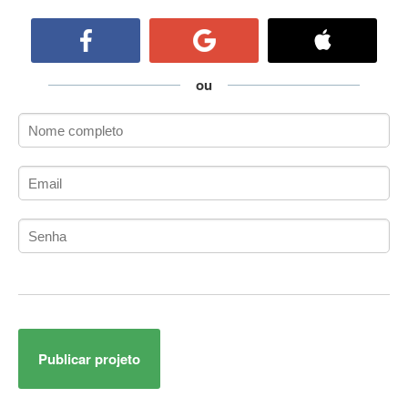
ActiveCollab
ActiveX
ActiveX Data Objects (ADO)
Ada
ou
Adianti Framework
ADK
Administração
Administração Acadêmica
Administração de Artistas e Repertórios
Administração de Banco de Dados
Administração de Redes
Administração PostgreSQL
Administrador de Sistemas
ADO.NET
ADO.NET Entity Framework
Publicar projeto
Adobe After Effects
Adobe AIR