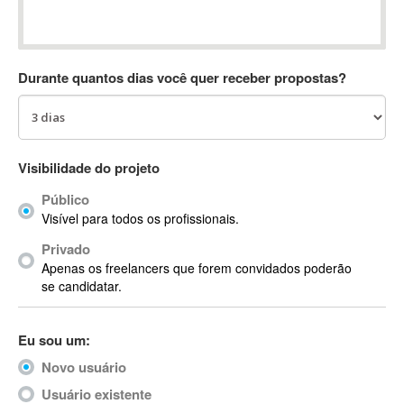
Absynth
AC Drives
AC3
Durante quantos dias você quer receber propostas?
ACARS
AccountMate
ACDSee
ACID Pro
Visibilidade do projeto
ACPI
Público
Acrobat
Visível para todos os profissionais.
Acrobat X
Privado
Acronis
Apenas os freelancers que forem convidados poderão
ACT
se candidatar.
Actian
Actimize
Eu sou um:
ActionScript
Novo usuário
ActionScript 3
Active Directory
Usuário existente