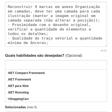
4678
Quais habilidades são desejadas?
(Opcional)
.NET Compact Framework
.NET Framework
.NET para Web
.NET Remoting
1ShoppingCart
3DS Max
Selecionadas
(max 5)
3GSM