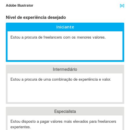
Adobe Illustrator
[x]
4D Dimension
802.11
Nível de experiência desejado
A&P
Iniciante
A-GPS
Estou a procura de freelancers com os menores valores.
A2Billing
AAUS Scientific Diver
Ab Initio
ABAP
Abaqus
Intermediário
ABBYY FineReader
Estou a procura de uma combinação de experiência e valor.
ABIS
AbleCommerce
Ableton
Ableton Live
Especialista
Ableton Push
Abstract
Estou disposto a pagar valores mais elevados para freelancers
experientes.
Abstract Window Toolkit (AWT)