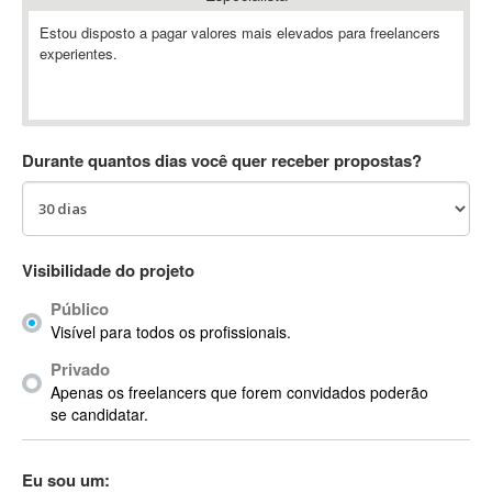
Absynth
Estou disposto a pagar valores mais elevados para freelancers
AC Drives
experientes.
AC3
ACARS
AccountMate
Durante quantos dias você quer receber propostas?
ACDSee
ACID Pro
ACPI
Acrobat
Visibilidade do projeto
Acrobat X
Acronis
Público
Visível para todos os profissionais.
ACT
Actian
Privado
Apenas os freelancers que forem convidados poderão
Actimize
se candidatar.
ActionScript
ActionScript 3
Eu sou um:
Active Directory