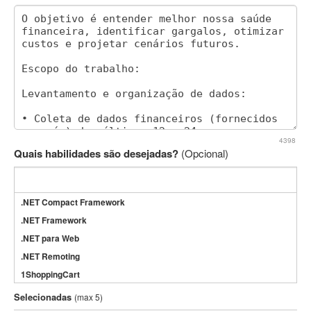
4398
Quais habilidades são desejadas?
(Opcional)
.NET Compact Framework
.NET Framework
.NET para Web
.NET Remoting
1ShoppingCart
3DS Max
Selecionadas
(max 5)
3GSM