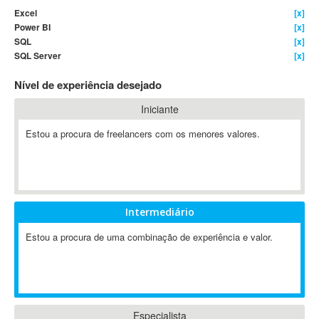
Excel
[x]
4D Dimension
Power BI
[x]
802.11
SQL
[x]
A&P
SQL Server
[x]
A-GPS
Nível de experiência desejado
A2Billing
Iniciante
AAUS Scientific Diver
Ab Initio
Estou a procura de freelancers com os menores valores.
ABAP
Abaqus
ABBYY FineReader
ABIS
Intermediário
AbleCommerce
Estou a procura de uma combinação de experiência e valor.
Ableton
Ableton Live
Ableton Push
Abstract
Abstract Window Toolkit (AWT)
Especialista