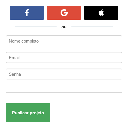
ActiveX
ActiveX Data Objects (ADO)
Ada
Adianti Framework
ou
ADK
Administração
Administração Acadêmica
Administração de Artistas e Repertórios
Administração de Banco de Dados
Administração de Redes
Administração PostgreSQL
Administrador de Sistemas
ADO.NET
ADO.NET Entity Framework
Adobe After Effects
Publicar projeto
Adobe AIR
Adobe Audition