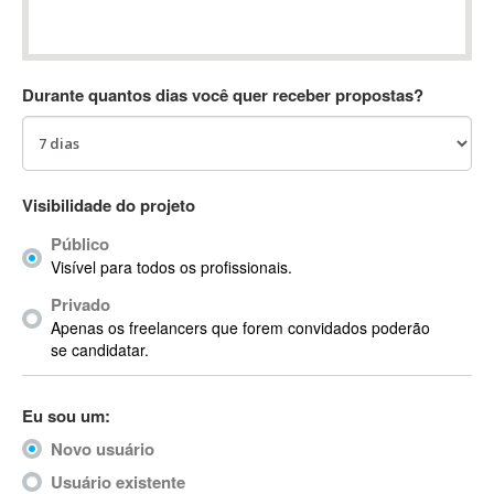
AC Drives
AC3
ACARS
Durante quantos dias você quer receber propostas?
AccountMate
ACDSee
ACID Pro
ACPI
Visibilidade do projeto
Acrobat
Público
Acrobat X
Visível para todos os profissionais.
Acronis
Privado
ACT
Apenas os freelancers que forem convidados poderão
Actian
se candidatar.
Actimize
ActionScript
Eu sou um:
ActionScript 3
Novo usuário
Active Directory
ActiveCollab
Usuário existente