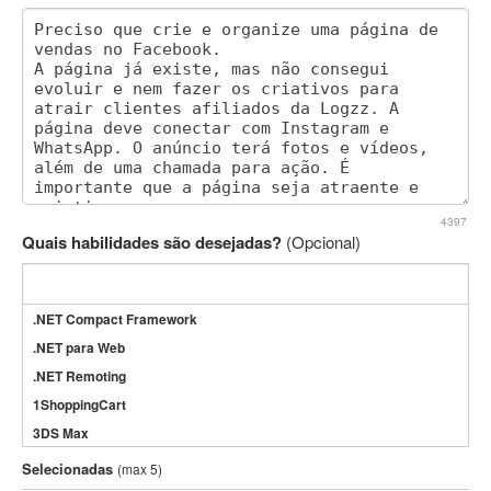
4397
Quais habilidades são desejadas?
(Opcional)
.NET Compact Framework
.NET para Web
.NET Remoting
1ShoppingCart
3DS Max
3GSM
Selecionadas
(max 5)
4D Dimension