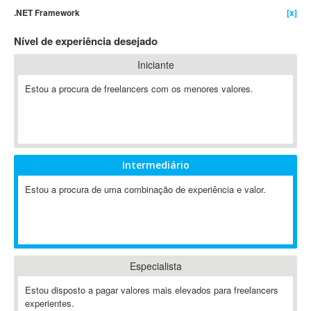
.NET Framework
[x]
802.11
A&P
Nível de experiência desejado
A-GPS
Iniciante
A2Billing
Estou a procura de freelancers com os menores valores.
AAUS Scientific Diver
Ab Initio
ABAP
Abaqus
ABBYY FineReader
Intermediário
ABIS
Estou a procura de uma combinação de experiência e valor.
AbleCommerce
Ableton
Ableton Live
Ableton Push
Especialista
Abstract
Abstract Window Toolkit (AWT)
Estou disposto a pagar valores mais elevados para freelancers
experientes.
Absynth