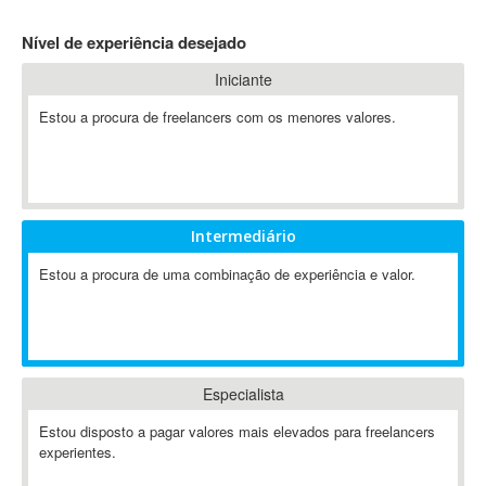
4D Dimension
Nível de experiência desejado
802.11
Iniciante
A&P
A-GPS
Estou a procura de freelancers com os menores valores.
A2Billing
AAUS Scientific Diver
Ab Initio
ABAP
Intermediário
Abaqus
Estou a procura de uma combinação de experiência e valor.
ABBYY FineReader
ABIS
AbleCommerce
Ableton
Especialista
Ableton Live
Ableton Push
Estou disposto a pagar valores mais elevados para freelancers
Abstract
experientes.
Abstract Window Toolkit (AWT)