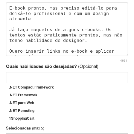
4661
Quais habilidades são desejadas?
(Opcional)
.NET Compact Framework
.NET Framework
.NET para Web
.NET Remoting
1ShoppingCart
3DS Max
Selecionadas
(max 5)
3GSM