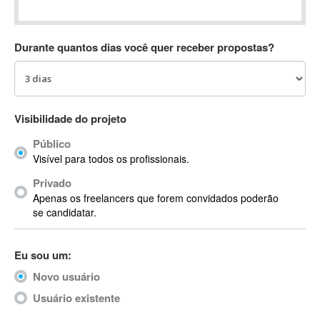
Absynth
AC Drives
Durante quantos dias você quer receber propostas?
AC3
ACARS
AccountMate
ACDSee
Visibilidade do projeto
ACID Pro
Público
ACPI
Visível para todos os profissionais.
Acrobat
Acrobat X
Privado
Apenas os freelancers que forem convidados poderão
Acronis
se candidatar.
ACT
Actian
Eu sou um:
Actimize
ActionScript
Novo usuário
ActionScript 3
Usuário existente
Active Directory