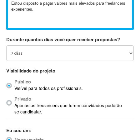
Estou disposto a pagar valores mais elevados para freelancers
Absynth
experientes.
AC Drives
AC3
ACARS
AccountMate
Durante quantos dias você quer receber propostas?
ACDSee
ACID Pro
ACPI
Visibilidade do projeto
Acrobat
Acrobat X
Público
Acronis
Visível para todos os profissionais.
ACT
Privado
Actian
Apenas os freelancers que forem convidados poderão
se candidatar.
Actimize
ActionScript
ActionScript 3
Eu sou um:
Active Directory
Novo usuário