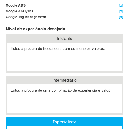
Google ADS
[x]
4D Dimension
Google Analytics
[x]
802.11
Google Tag Management
[x]
A&P
Nível de experiência desejado
A-GPS
A2Billing
Iniciante
AAUS Scientific Diver
Estou a procura de freelancers com os menores valores.
Ab Initio
ABAP
Abaqus
ABBYY FineReader
Intermediário
ABIS
AbleCommerce
Estou a procura de uma combinação de experiência e valor.
Ableton
Ableton Live
Ableton Push
Abstract
Especialista
Abstract Window Toolkit (AWT)