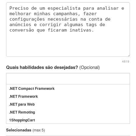
4819
Quais habilidades são desejadas?
(Opcional)
.NET Compact Framework
.NET Framework
.NET para Web
.NET Remoting
1ShoppingCart
3DS Max
Selecionadas
(max 5)
3GSM