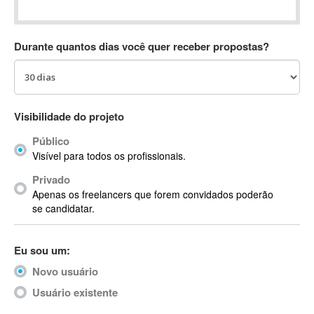
Absynth
AC Drives
Durante quantos dias você quer receber propostas?
AC3
ACARS
AccountMate
ACDSee
Visibilidade do projeto
ACID Pro
Público
ACPI
Visível para todos os profissionais.
Acrobat
Acrobat X
Privado
Apenas os freelancers que forem convidados poderão
Acronis
se candidatar.
ACT
Actian
Eu sou um:
Actimize
ActionScript
Novo usuário
ActionScript 3
Usuário existente
Active Directory