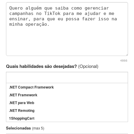
4866
Quais habilidades são desejadas?
(Opcional)
.NET Compact Framework
.NET Framework
.NET para Web
.NET Remoting
1ShoppingCart
3DS Max
Selecionadas
(max 5)
3GSM