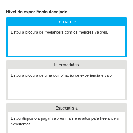
4D Dimension
Nível de experiência desejado
802.11
Iniciante
A&P
A-GPS
Estou a procura de freelancers com os menores valores.
A2Billing
AAUS Scientific Diver
Ab Initio
ABAP
Intermediário
Abaqus
Estou a procura de uma combinação de experiência e valor.
ABBYY FineReader
ABIS
AbleCommerce
Ableton
Especialista
Ableton Live
Ableton Push
Estou disposto a pagar valores mais elevados para freelancers
Abstract
experientes.
Abstract Window Toolkit (AWT)