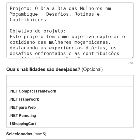
-70
Quais habilidades são desejadas?
(Opcional)
.NET Compact Framework
.NET Framework
.NET para Web
.NET Remoting
1ShoppingCart
3DS Max
Selecionadas
(max 5)
3GSM