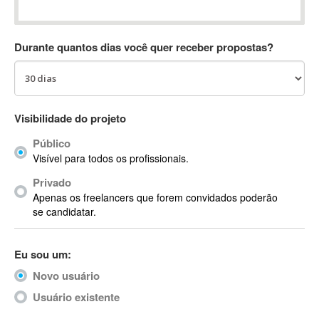
Absynth
AC Drives
Durante quantos dias você quer receber propostas?
AC3
ACARS
AccountMate
ACDSee
Visibilidade do projeto
ACID Pro
Público
ACPI
Visível para todos os profissionais.
Acrobat
Acrobat X
Privado
Apenas os freelancers que forem convidados poderão
Acronis
se candidatar.
ACT
Actian
Eu sou um:
Actimize
ActionScript
Novo usuário
ActionScript 3
Usuário existente
Active Directory