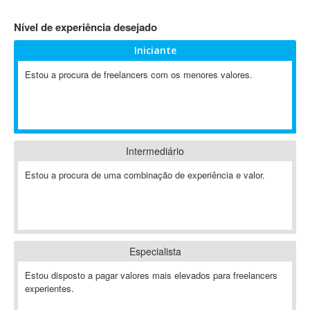
4D Dimension
Nível de experiência desejado
802.11
Iniciante
A&P
A-GPS
Estou a procura de freelancers com os menores valores.
A2Billing
AAUS Scientific Diver
Ab Initio
ABAP
Intermediário
Abaqus
Estou a procura de uma combinação de experiência e valor.
ABBYY FineReader
ABIS
AbleCommerce
Ableton
Especialista
Ableton Live
Ableton Push
Estou disposto a pagar valores mais elevados para freelancers
Abstract
experientes.
Abstract Window Toolkit (AWT)