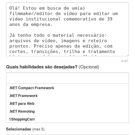
4187
Quais habilidades são desejadas?
(Opcional)
.NET Compact Framework
.NET Framework
.NET para Web
.NET Remoting
1ShoppingCart
3DS Max
Selecionadas
(max 5)
3GSM