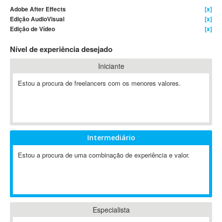
Adobe After Effects
[x]
4D Dimension
Edição AudioVisual
[x]
802.11
Edição de Vídeo
[x]
A&P
Nível de experiência desejado
A-GPS
A2Billing
Iniciante
AAUS Scientific Diver
Estou a procura de freelancers com os menores valores.
Ab Initio
ABAP
Abaqus
ABBYY FineReader
Intermediário
ABIS
AbleCommerce
Estou a procura de uma combinação de experiência e valor.
Ableton
Ableton Live
Ableton Push
Abstract
Especialista
Abstract Window Toolkit (AWT)