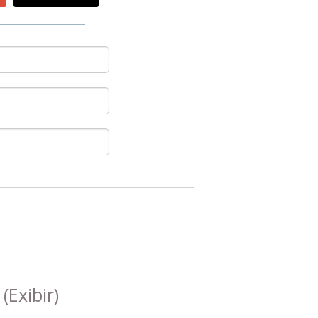
s
(Exibir)