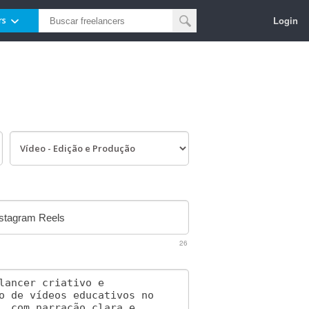
Login
rs
26