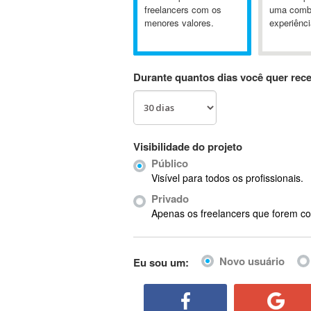
A&P
freelancers com os
uma comb
menores valores.
experiênci
A-GPS
A2Billing
AAUS Scientific Diver
Durante quantos dias você quer rec
Ab Initio
ABAP
Abaqus
ABBYY FineReader
Visibilidade do projeto
ABIS
Público
AbleCommerce
Visível para todos os profissionais.
Ableton
Privado
Ableton Live
Apenas os freelancers que forem co
Ableton Push
Abstract
Novo usuário
Eu sou um:
Abstract Window Toolkit (AWT)
Absynth
AC Drives