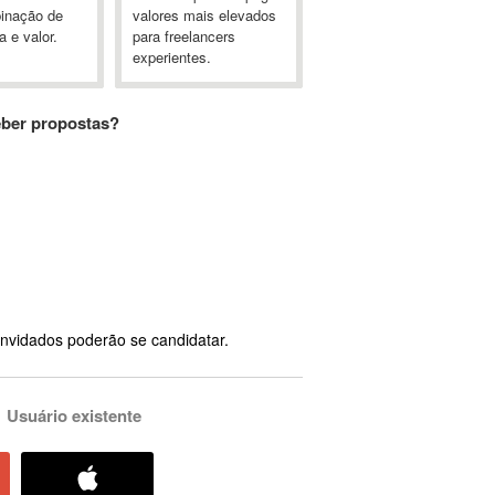
inação de
valores mais elevados
a e valor.
para freelancers
experientes.
eber propostas?
nvidados poderão se candidatar.
Usuário existente