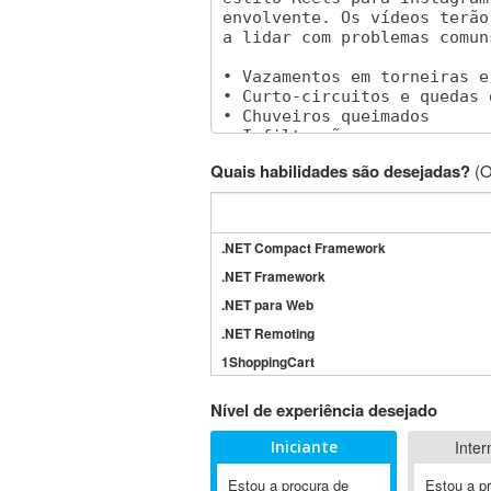
Quais habilidades são desejadas?
(O
.NET Compact Framework
.NET Framework
.NET para Web
.NET Remoting
1ShoppingCart
3DS Max
Nível de experiência desejado
3GSM
Iniciante
Inter
4D Dimension
802.11
Estou a procura de
Estou a p