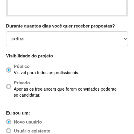
Absynth
AC Drives
AC3
Durante quantos dias você quer receber propostas?
ACARS
AccountMate
ACDSee
ACID Pro
Visibilidade do projeto
ACPI
Público
Acrobat
Visível para todos os profissionais.
Acrobat X
Privado
Acronis
Apenas os freelancers que forem convidados poderão
ACT
se candidatar.
Actian
Actimize
Eu sou um:
ActionScript
Novo usuário
ActionScript 3
Active Directory
Usuário existente