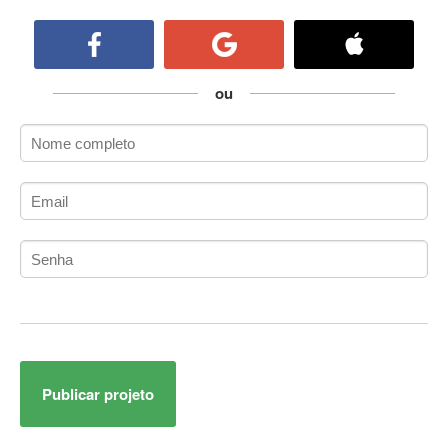
ActiveCollab
ActiveX
ActiveX Data Objects (ADO)
Ada
ou
Adianti Framework
ADK
Administração
Administração Acadêmica
Administração de Artistas e Repertórios
Administração de Banco de Dados
Administração de Redes
Administração PostgreSQL
Administrador de Sistemas
ADO.NET
ADO.NET Entity Framework
Publicar projeto
Adobe After Effects
Adobe AIR