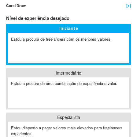
Corel Draw
[x]
4D Dimension
802.11
Nível de experiência desejado
A&P
Iniciante
A-GPS
Estou a procura de freelancers com os menores valores.
A2Billing
AAUS Scientific Diver
Ab Initio
ABAP
Abaqus
Intermediário
ABBYY FineReader
Estou a procura de uma combinação de experiência e valor.
ABIS
AbleCommerce
Ableton
Ableton Live
Especialista
Ableton Push
Abstract
Estou disposto a pagar valores mais elevados para freelancers
experientes.
Abstract Window Toolkit (AWT)