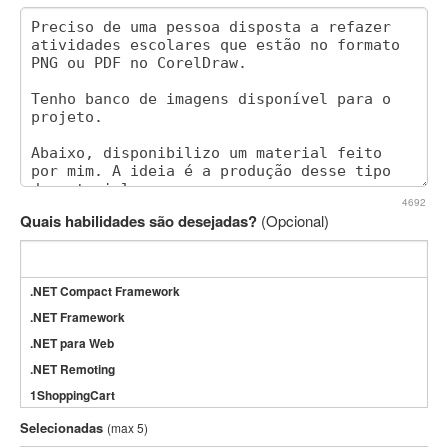
4692
Quais habilidades são desejadas?
(Opcional)
.NET Compact Framework
.NET Framework
.NET para Web
.NET Remoting
1ShoppingCart
3DS Max
Selecionadas
(max 5)
3GSM