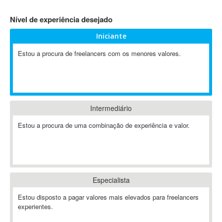
4D Dimension
Nível de experiência desejado
802.11
Iniciante
A&P
A-GPS
Estou a procura de freelancers com os menores valores.
A2Billing
AAUS Scientific Diver
Ab Initio
ABAP
Intermediário
Abaqus
Estou a procura de uma combinação de experiência e valor.
ABBYY FineReader
ABIS
AbleCommerce
Ableton
Especialista
Ableton Live
Ableton Push
Estou disposto a pagar valores mais elevados para freelancers
Abstract
experientes.
Abstract Window Toolkit (AWT)