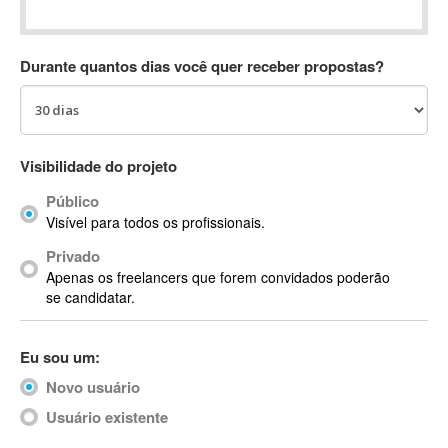
Absynth
AC Drives
Durante quantos dias você quer receber propostas?
AC3
ACARS
AccountMate
ACDSee
Visibilidade do projeto
ACID Pro
Público
ACPI
Visível para todos os profissionais.
Acrobat
Acrobat X
Privado
Apenas os freelancers que forem convidados poderão
Acronis
se candidatar.
ACT
Actian
Eu sou um:
Actimize
ActionScript
Novo usuário
ActionScript 3
Usuário existente
Active Directory