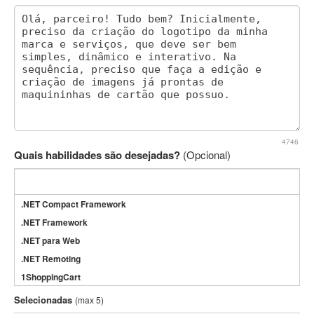
4746
Quais habilidades são desejadas?
(Opcional)
.NET Compact Framework
.NET Framework
.NET para Web
.NET Remoting
1ShoppingCart
3DS Max
Selecionadas
(max 5)
3GSM