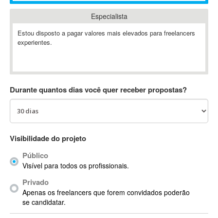
Absynth
Especialista
AC Drives
Estou disposto a pagar valores mais elevados para freelancers
AC3
experientes.
ACARS
AccountMate
ACDSee
ACID Pro
Durante quantos dias você quer receber propostas?
ACPI
Acrobat
Acrobat X
Acronis
Visibilidade do projeto
ACT
Público
Actian
Visível para todos os profissionais.
Actimize
Privado
ActionScript
Apenas os freelancers que forem convidados poderão
ActionScript 3
se candidatar.
Active Directory