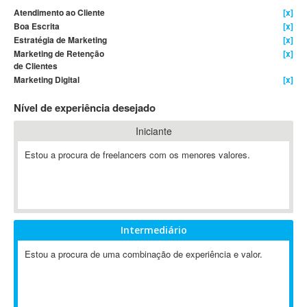
Atendimento ao Cliente
[x]
4D Dimension
Boa Escrita
[x]
802.11
Estratégia de Marketing
[x]
A&P
Marketing de Retenção
[x]
de Clientes
A-GPS
Marketing Digital
[x]
A2Billing
Nível de experiência desejado
AAUS Scientific Diver
Ab Initio
Iniciante
ABAP
Estou a procura de freelancers com os menores valores.
Abaqus
ABBYY FineReader
ABIS
AbleCommerce
Intermediário
Ableton
Ableton Live
Estou a procura de uma combinação de experiência e valor.
Ableton Push
Abstract
Abstract Window Toolkit (AWT)