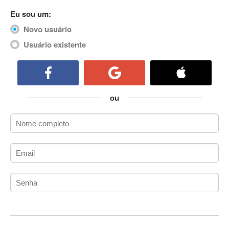
ActiveCollab
Eu sou um:
ActiveX
Novo usuário
ActiveX Data Objects (ADO)
Usuário existente
Ada
Adianti Framework
ADK
Administração
ou
Administração Acadêmica
Administração de Artistas e Repertórios
Administração de Banco de Dados
Administração de Redes
Administração PostgreSQL
Administrador de Sistemas
ADO.NET
ADO.NET Entity Framework
Adobe After Effects
Adobe AIR