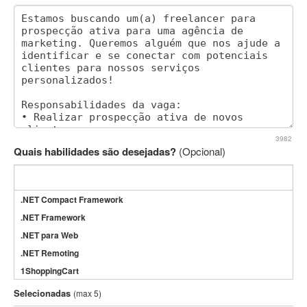
3982
Quais habilidades são desejadas?
(Opcional)
.NET Compact Framework
.NET Framework
.NET para Web
.NET Remoting
1ShoppingCart
3DS Max
Selecionadas
(max 5)
3GSM