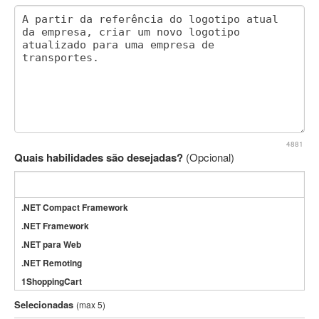
4881
Quais habilidades são desejadas?
(Opcional)
.NET Compact Framework
.NET Framework
.NET para Web
.NET Remoting
1ShoppingCart
3DS Max
Selecionadas
(max 5)
3GSM