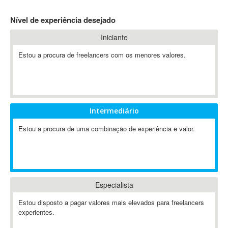
4D Dimension
Nível de experiência desejado
802.11
Iniciante
A&P
A-GPS
Estou a procura de freelancers com os menores valores.
A2Billing
AAUS Scientific Diver
Ab Initio
ABAP
Intermediário
Abaqus
Estou a procura de uma combinação de experiência e valor.
ABBYY FineReader
ABIS
AbleCommerce
Ableton
Especialista
Ableton Live
Ableton Push
Estou disposto a pagar valores mais elevados para freelancers
Abstract
experientes.
Abstract Window Toolkit (AWT)