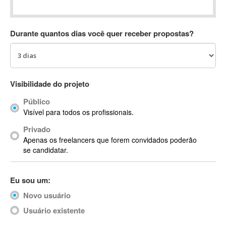
Absynth
AC Drives
Durante quantos dias você quer receber propostas?
AC3
ACARS
AccountMate
ACDSee
Visibilidade do projeto
ACID Pro
Público
ACPI
Visível para todos os profissionais.
Acrobat
Acrobat X
Privado
Apenas os freelancers que forem convidados poderão
Acronis
se candidatar.
ACT
Actian
Eu sou um:
Actimize
ActionScript
Novo usuário
ActionScript 3
Usuário existente
Active Directory