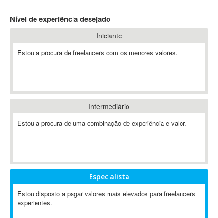
4D Dimension
Nível de experiência desejado
802.11
Iniciante
A&P
A-GPS
Estou a procura de freelancers com os menores valores.
A2Billing
AAUS Scientific Diver
Ab Initio
ABAP
Intermediário
Abaqus
Estou a procura de uma combinação de experiência e valor.
ABBYY FineReader
ABIS
AbleCommerce
Ableton
Especialista
Ableton Live
Ableton Push
Estou disposto a pagar valores mais elevados para freelancers
Abstract
experientes.
Abstract Window Toolkit (AWT)