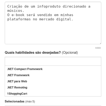
4888
Quais habilidades são desejadas?
(Opcional)
.NET Compact Framework
.NET Framework
.NET para Web
.NET Remoting
1ShoppingCart
3DS Max
Selecionadas
(max 5)
3GSM