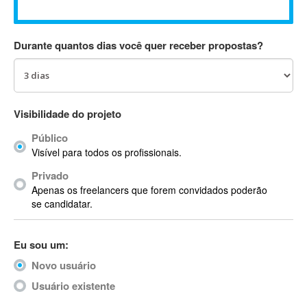
Absynth
AC Drives
Durante quantos dias você quer receber propostas?
AC3
ACARS
AccountMate
ACDSee
Visibilidade do projeto
ACID Pro
Público
ACPI
Visível para todos os profissionais.
Acrobat
Acrobat X
Privado
Apenas os freelancers que forem convidados poderão
Acronis
se candidatar.
ACT
Actian
Eu sou um:
Actimize
ActionScript
Novo usuário
ActionScript 3
Usuário existente
Active Directory