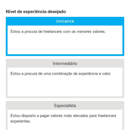
4D Dimension
Nível de experiência desejado
802.11
Iniciante
A&P
A-GPS
Estou a procura de freelancers com os menores valores.
A2Billing
AAUS Scientific Diver
Ab Initio
ABAP
Intermediário
Abaqus
Estou a procura de uma combinação de experiência e valor.
ABBYY FineReader
ABIS
AbleCommerce
Ableton
Especialista
Ableton Live
Ableton Push
Estou disposto a pagar valores mais elevados para freelancers
Abstract
experientes.
Abstract Window Toolkit (AWT)