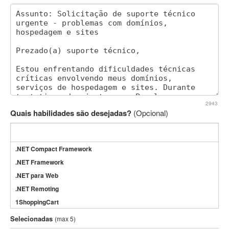
2943
Quais habilidades são desejadas?
(Opcional)
.NET Compact Framework
.NET Framework
.NET para Web
.NET Remoting
1ShoppingCart
3DS Max
Selecionadas
(max 5)
3GSM