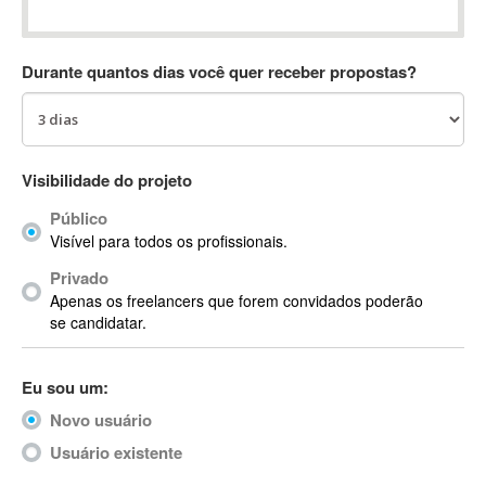
Absynth
AC Drives
Durante quantos dias você quer receber propostas?
AC3
ACARS
AccountMate
ACDSee
Visibilidade do projeto
ACID Pro
Público
ACPI
Visível para todos os profissionais.
Acrobat
Acrobat X
Privado
Apenas os freelancers que forem convidados poderão
Acronis
se candidatar.
ACT
Actian
Eu sou um:
Actimize
ActionScript
Novo usuário
ActionScript 3
Usuário existente
Active Directory