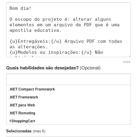
4528
Quais habilidades são desejadas?
(Opcional)
.NET Compact Framework
.NET Framework
.NET para Web
.NET Remoting
1ShoppingCart
3DS Max
Selecionadas
(max 5)
3GSM