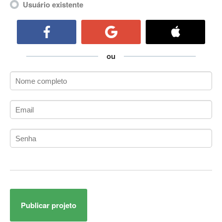
Usuário existente
ActiveCollab
ActiveX
ActiveX Data Objects (ADO)
Ada
ou
Adianti Framework
ADK
Administração
Administração Acadêmica
Administração de Artistas e Repertórios
Administração de Banco de Dados
Administração de Redes
Administração PostgreSQL
Administrador de Sistemas
ADO.NET
ADO.NET Entity Framework
Adobe After Effects
Publicar projeto
Adobe AIR