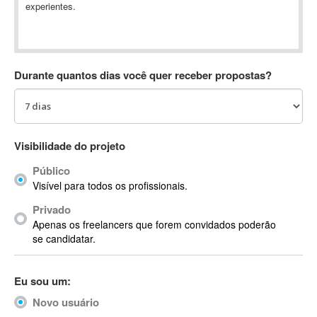
experientes.
Absynth
AC Drives
AC3
ACARS
Durante quantos dias você quer receber propostas?
AccountMate
ACDSee
ACID Pro
ACPI
Visibilidade do projeto
Acrobat
Público
Acrobat X
Visível para todos os profissionais.
Acronis
Privado
ACT
Apenas os freelancers que forem convidados poderão
Actian
se candidatar.
Actimize
ActionScript
Eu sou um:
ActionScript 3
Novo usuário
Active Directory