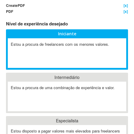
CreatePDF
[x]
4D Dimension
PDF
[x]
802.11
Nível de experiência desejado
A&P
A-GPS
Iniciante
A2Billing
Estou a procura de freelancers com os menores valores.
AAUS Scientific Diver
Ab Initio
ABAP
Abaqus
Intermediário
ABBYY FineReader
ABIS
Estou a procura de uma combinação de experiência e valor.
AbleCommerce
Ableton
Ableton Live
Ableton Push
Especialista
Abstract
Estou disposto a pagar valores mais elevados para freelancers
Abstract Window Toolkit (AWT)