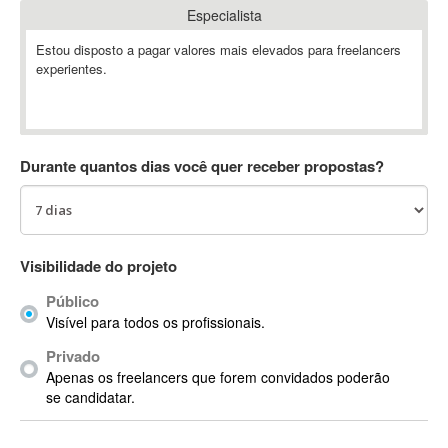
Especialista
Absynth
AC Drives
Estou disposto a pagar valores mais elevados para freelancers
experientes.
AC3
ACARS
AccountMate
ACDSee
Durante quantos dias você quer receber propostas?
ACID Pro
ACPI
Acrobat
Acrobat X
Visibilidade do projeto
Acronis
Público
ACT
Visível para todos os profissionais.
Actian
Privado
Actimize
Apenas os freelancers que forem convidados poderão
ActionScript
se candidatar.
ActionScript 3
Active Directory