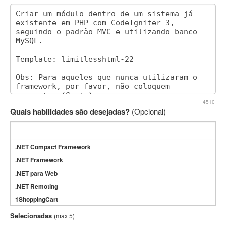
4510
Quais habilidades são desejadas?
(Opcional)
.NET Compact Framework
.NET Framework
.NET para Web
.NET Remoting
1ShoppingCart
3DS Max
Selecionadas
(max 5)
3GSM