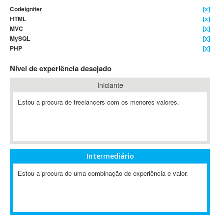
Codeigniter
[x]
4D Dimension
HTML
[x]
802.11
MVC
[x]
A&P
MySQL
[x]
PHP
[x]
A-GPS
A2Billing
Nível de experiência desejado
AAUS Scientific Diver
Iniciante
Ab Initio
ABAP
Estou a procura de freelancers com os menores valores.
Abaqus
ABBYY FineReader
ABIS
AbleCommerce
Intermediário
Ableton
Estou a procura de uma combinação de experiência e valor.
Ableton Live
Ableton Push
Abstract
Abstract Window Toolkit (AWT)