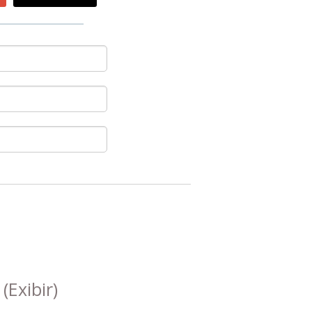
s
(Exibir)