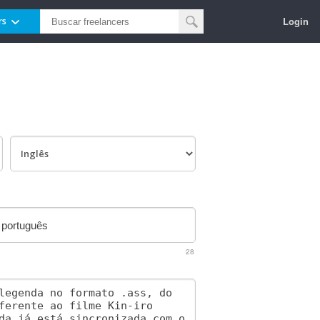
Login
rs
28