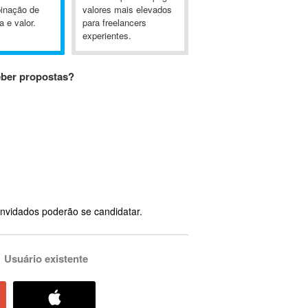
inação de
valores mais elevados
a e valor.
para freelancers
experientes.
eber propostas?
nvidados poderão se candidatar.
Usuário existente