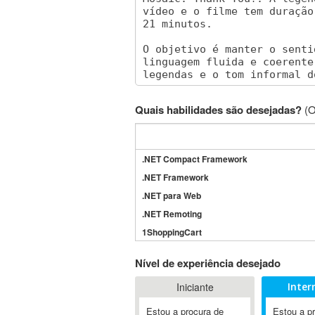
Quais habilidades são desejadas?
(O
.NET Compact Framework
.NET Framework
.NET para Web
.NET Remoting
1ShoppingCart
3DS Max
Nível de experiência desejado
3GSM
Iniciante
Inter
4D Dimension
802.11
Estou a procura de
Estou a p