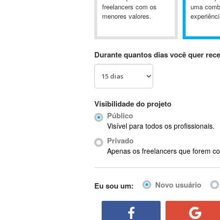
A&P
freelancers com os
uma comb
menores valores.
experiênci
A-GPS
A2Billing
AAUS Scientific Diver
Durante quantos dias você quer rec
Ab Initio
ABAP
Abaqus
ABBYY FineReader
Visibilidade do projeto
ABIS
Público
AbleCommerce
Visível para todos os profissionais.
Ableton
Privado
Ableton Live
Apenas os freelancers que forem co
Ableton Push
Abstract
Novo usuário
Eu sou um:
Abstract Window Toolkit (AWT)
Absynth
AC Drives