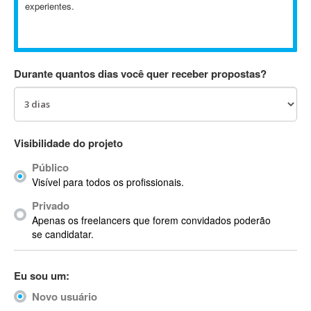
experientes.
Absynth
AC Drives
AC3
ACARS
Durante quantos dias você quer receber propostas?
AccountMate
ACDSee
ACID Pro
ACPI
Visibilidade do projeto
Acrobat
Público
Acrobat X
Visível para todos os profissionais.
Acronis
Privado
ACT
Apenas os freelancers que forem convidados poderão
Actian
se candidatar.
Actimize
ActionScript
Eu sou um:
ActionScript 3
Novo usuário
Active Directory