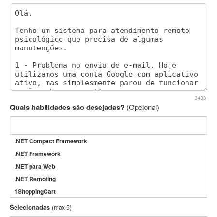
3483
Quais habilidades são desejadas?
(Opcional)
.NET Compact Framework
.NET Framework
.NET para Web
.NET Remoting
1ShoppingCart
3DS Max
Selecionadas
(max 5)
3GSM