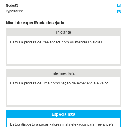
NodeJS
[x]
4D Dimension
Typescript
[x]
802.11
Nível de experiência desejado
A&P
A-GPS
Iniciante
A2Billing
Estou a procura de freelancers com os menores valores.
AAUS Scientific Diver
Ab Initio
ABAP
Abaqus
Intermediário
ABBYY FineReader
ABIS
Estou a procura de uma combinação de experiência e valor.
AbleCommerce
Ableton
Ableton Live
Ableton Push
Especialista
Abstract
Estou disposto a pagar valores mais elevados para freelancers
Abstract Window Toolkit (AWT)