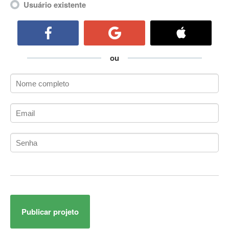
Usuário existente
ActiveCollab
ActiveX
ActiveX Data Objects (ADO)
Ada
ou
Adianti Framework
ADK
Administração
Administração Acadêmica
Administração de Artistas e Repertórios
Administração de Banco de Dados
Administração de Redes
Administração PostgreSQL
Administrador de Sistemas
ADO.NET
ADO.NET Entity Framework
Adobe After Effects
Publicar projeto
Adobe AIR