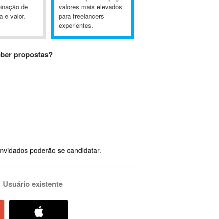
inação de
valores mais elevados
a e valor.
para freelancers
experientes.
eber propostas?
nvidados poderão se candidatar.
Usuário existente