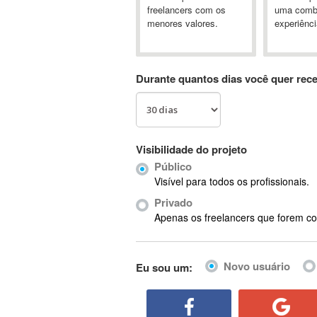
A&P
freelancers com os
uma comb
menores valores.
experiênci
A-GPS
A2Billing
AAUS Scientific Diver
Durante quantos dias você quer rec
Ab Initio
ABAP
Abaqus
ABBYY FineReader
Visibilidade do projeto
ABIS
Público
AbleCommerce
Visível para todos os profissionais.
Ableton
Privado
Ableton Live
Apenas os freelancers que forem co
Ableton Push
Abstract
Novo usuário
Eu sou um:
Abstract Window Toolkit (AWT)
Absynth
AC Drives