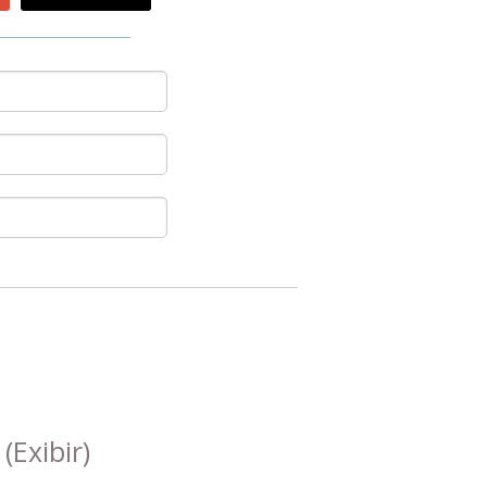
s
(Exibir)