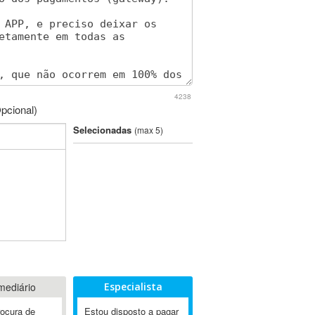
4238
pcional)
Selecionadas
(max 5)
mediário
Especialista
rocura de
Estou disposto a pagar