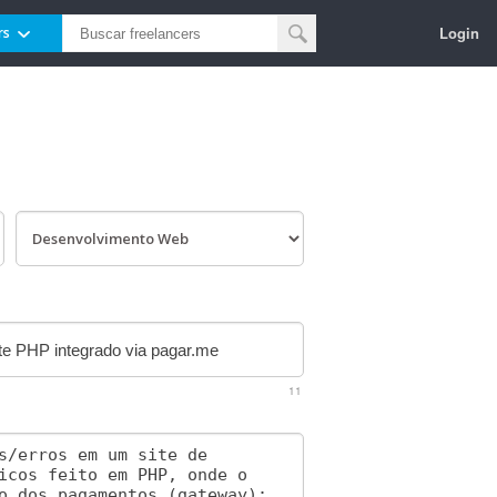
Login
rs
11