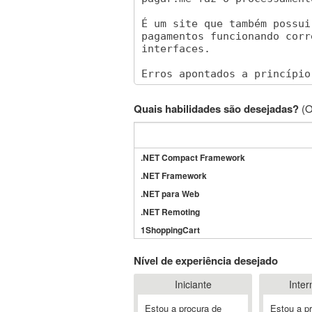
Quais habilidades são desejadas?
(O
.NET Compact Framework
.NET Framework
.NET para Web
.NET Remoting
1ShoppingCart
3DS Max
Nível de experiência desejado
3GSM
Iniciante
Inter
4D Dimension
802.11
Estou a procura de
Estou a p