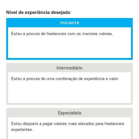
4D Dimension
Nível de experiência desejado
802.11
Iniciante
A&P
A-GPS
Estou a procura de freelancers com os menores valores.
A2Billing
AAUS Scientific Diver
Ab Initio
ABAP
Intermediário
Abaqus
Estou a procura de uma combinação de experiência e valor.
ABBYY FineReader
ABIS
AbleCommerce
Ableton
Especialista
Ableton Live
Ableton Push
Estou disposto a pagar valores mais elevados para freelancers
Abstract
experientes.
Abstract Window Toolkit (AWT)