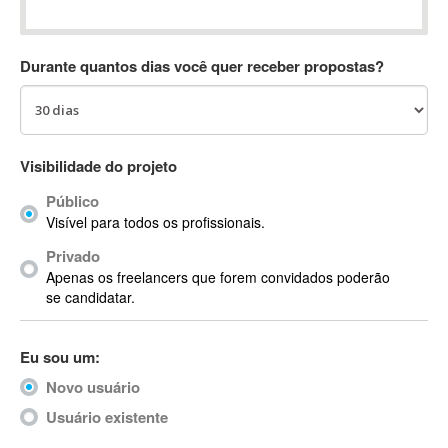
Absynth
AC Drives
Durante quantos dias você quer receber propostas?
AC3
ACARS
AccountMate
ACDSee
Visibilidade do projeto
ACID Pro
Público
ACPI
Visível para todos os profissionais.
Acrobat
Acrobat X
Privado
Apenas os freelancers que forem convidados poderão
Acronis
se candidatar.
ACT
Actian
Eu sou um:
Actimize
ActionScript
Novo usuário
ActionScript 3
Usuário existente
Active Directory