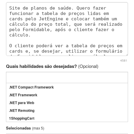
4581
Quais habilidades são desejadas?
(Opcional)
.NET Compact Framework
.NET Framework
.NET para Web
.NET Remoting
1ShoppingCart
3DS Max
Selecionadas
(max 5)
3GSM