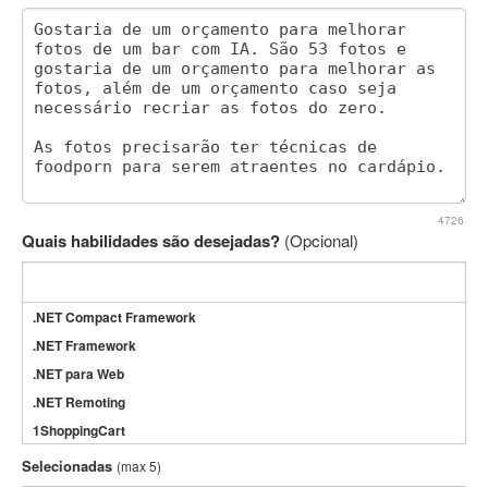
4726
Quais habilidades são desejadas?
(Opcional)
.NET Compact Framework
.NET Framework
.NET para Web
.NET Remoting
1ShoppingCart
3DS Max
Selecionadas
(max 5)
3GSM