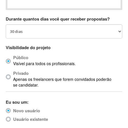
Absynth
AC Drives
Durante quantos dias você quer receber propostas?
AC3
ACARS
AccountMate
ACDSee
Visibilidade do projeto
ACID Pro
Público
ACPI
Visível para todos os profissionais.
Acrobat
Acrobat X
Privado
Apenas os freelancers que forem convidados poderão
Acronis
se candidatar.
ACT
Actian
Eu sou um:
Actimize
ActionScript
Novo usuário
ActionScript 3
Usuário existente
Active Directory