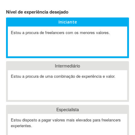
4D Dimension
Nível de experiência desejado
802.11
Iniciante
A&P
A-GPS
Estou a procura de freelancers com os menores valores.
A2Billing
AAUS Scientific Diver
Ab Initio
ABAP
Intermediário
Abaqus
Estou a procura de uma combinação de experiência e valor.
ABBYY FineReader
ABIS
AbleCommerce
Ableton
Especialista
Ableton Live
Ableton Push
Estou disposto a pagar valores mais elevados para freelancers
Abstract
experientes.
Abstract Window Toolkit (AWT)