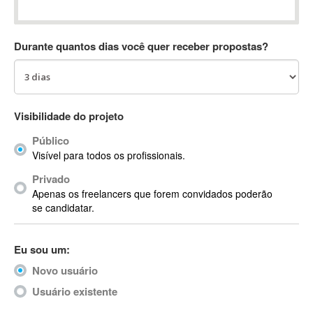
Absynth
AC Drives
Durante quantos dias você quer receber propostas?
AC3
ACARS
AccountMate
ACDSee
Visibilidade do projeto
ACID Pro
Público
ACPI
Visível para todos os profissionais.
Acrobat
Acrobat X
Privado
Apenas os freelancers que forem convidados poderão
Acronis
se candidatar.
ACT
Actian
Eu sou um:
Actimize
ActionScript
Novo usuário
ActionScript 3
Usuário existente
Active Directory