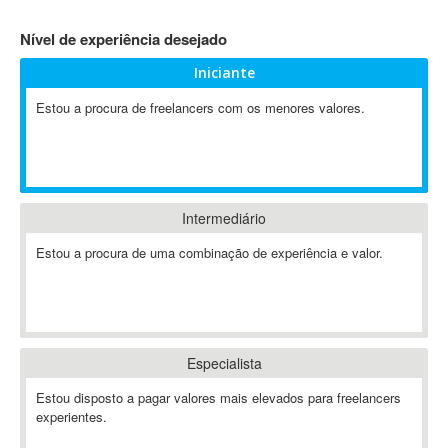
4D Dimension
Nível de experiência desejado
802.11
Iniciante
A&P
A-GPS
Estou a procura de freelancers com os menores valores.
A2Billing
AAUS Scientific Diver
Ab Initio
ABAP
Intermediário
Abaqus
Estou a procura de uma combinação de experiência e valor.
ABBYY FineReader
ABIS
AbleCommerce
Ableton
Especialista
Ableton Live
Ableton Push
Estou disposto a pagar valores mais elevados para freelancers
Abstract
experientes.
Abstract Window Toolkit (AWT)