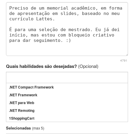
4791
Quais habilidades são desejadas?
(Opcional)
.NET Compact Framework
.NET Framework
.NET para Web
.NET Remoting
1ShoppingCart
3DS Max
Selecionadas
(max 5)
3GSM