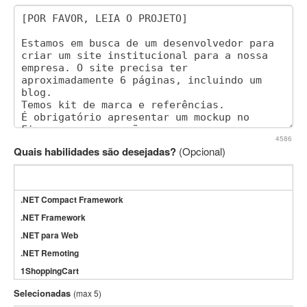
4586
Quais habilidades são desejadas?
(Opcional)
.NET Compact Framework
.NET Framework
.NET para Web
.NET Remoting
1ShoppingCart
3DS Max
Selecionadas
(max 5)
3GSM