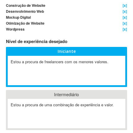
Construção de Website
[x]
4D Dimension
Desenvolvimento Web
[x]
802.11
Mockup Digital
[x]
A&P
Otimização de Website
[x]
Wordpress
[x]
A-GPS
A2Billing
Nível de experiência desejado
AAUS Scientific Diver
Iniciante
Ab Initio
ABAP
Estou a procura de freelancers com os menores valores.
Abaqus
ABBYY FineReader
ABIS
AbleCommerce
Intermediário
Ableton
Estou a procura de uma combinação de experiência e valor.
Ableton Live
Ableton Push
Abstract
Abstract Window Toolkit (AWT)