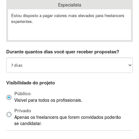
Especialista
Absynth
AC Drives
Estou disposto a pagar valores mais elevados para freelancers
experientes.
AC3
ACARS
AccountMate
ACDSee
Durante quantos dias você quer receber propostas?
ACID Pro
ACPI
Acrobat
Acrobat X
Visibilidade do projeto
Acronis
Público
ACT
Visível para todos os profissionais.
Actian
Privado
Actimize
Apenas os freelancers que forem convidados poderão
ActionScript
se candidatar.
ActionScript 3
Active Directory