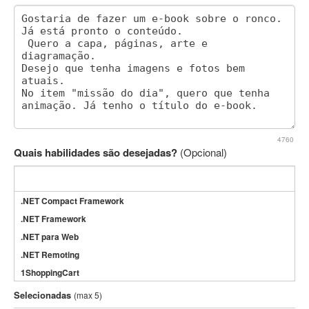
4760
Quais habilidades são desejadas?
(Opcional)
.NET Compact Framework
.NET Framework
.NET para Web
.NET Remoting
1ShoppingCart
3DS Max
Selecionadas
(max 5)
3GSM