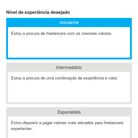
4D Dimension
Nível de experiência desejado
802.11
Iniciante
A&P
A-GPS
Estou a procura de freelancers com os menores valores.
A2Billing
AAUS Scientific Diver
Ab Initio
ABAP
Intermediário
Abaqus
Estou a procura de uma combinação de experiência e valor.
ABBYY FineReader
ABIS
AbleCommerce
Ableton
Especialista
Ableton Live
Ableton Push
Estou disposto a pagar valores mais elevados para freelancers
Abstract
experientes.
Abstract Window Toolkit (AWT)