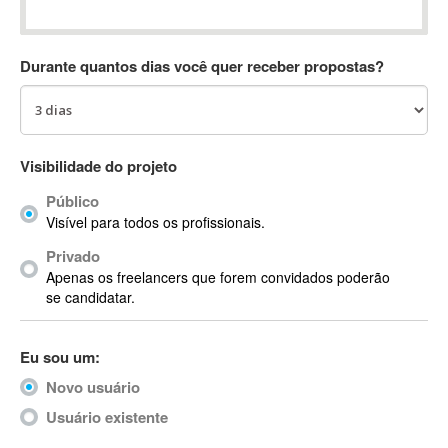
Absynth
AC Drives
Durante quantos dias você quer receber propostas?
AC3
ACARS
AccountMate
ACDSee
Visibilidade do projeto
ACID Pro
Público
ACPI
Visível para todos os profissionais.
Acrobat
Acrobat X
Privado
Apenas os freelancers que forem convidados poderão
Acronis
se candidatar.
ACT
Actian
Eu sou um:
Actimize
ActionScript
Novo usuário
ActionScript 3
Usuário existente
Active Directory