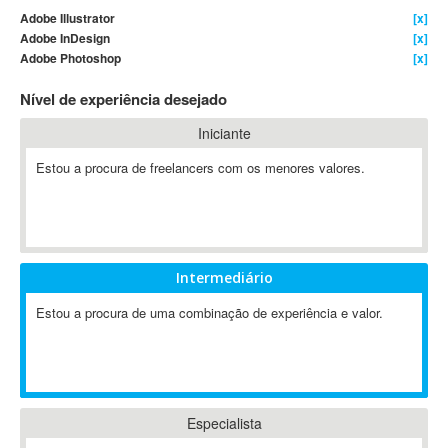
Adobe Illustrator
[x]
4D Dimension
Adobe InDesign
[x]
802.11
Adobe Photoshop
[x]
A&P
Nível de experiência desejado
A-GPS
A2Billing
Iniciante
AAUS Scientific Diver
Estou a procura de freelancers com os menores valores.
Ab Initio
ABAP
Abaqus
ABBYY FineReader
Intermediário
ABIS
AbleCommerce
Estou a procura de uma combinação de experiência e valor.
Ableton
Ableton Live
Ableton Push
Abstract
Especialista
Abstract Window Toolkit (AWT)