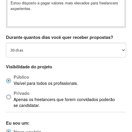
Estou disposto a pagar valores mais elevados para freelancers
Absynth
experientes.
AC Drives
AC3
ACARS
AccountMate
Durante quantos dias você quer receber propostas?
ACDSee
ACID Pro
ACPI
Visibilidade do projeto
Acrobat
Acrobat X
Público
Acronis
Visível para todos os profissionais.
ACT
Privado
Actian
Apenas os freelancers que forem convidados poderão
se candidatar.
Actimize
ActionScript
ActionScript 3
Eu sou um:
Active Directory
Novo usuário