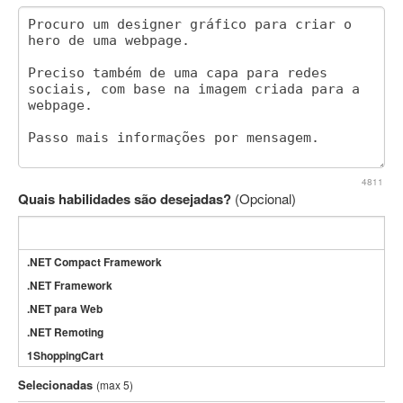
4811
Quais habilidades são desejadas?
(Opcional)
.NET Compact Framework
.NET Framework
.NET para Web
.NET Remoting
1ShoppingCart
3DS Max
Selecionadas
(max 5)
3GSM